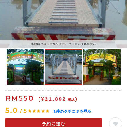
小型船に乗ってマングローブ川のホタル鑑賞へ
RM
550
(¥21,892
)
税込
5.0
5
/
1
件のクチコミを見る
予約に進む