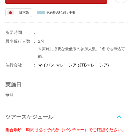
日本語
予約券の印刷：
不要
所要時間
：
最少催行人数
：
2名
※実施に必要な最低限の参加人数。1名でも申込可
能。
催行会社
：
マイバス マレーシア (JTBマレーシア)
実施日
毎日
ツアースケジュール
集合場所・時間は必ず予約券（バウチャー）でご確認ください。