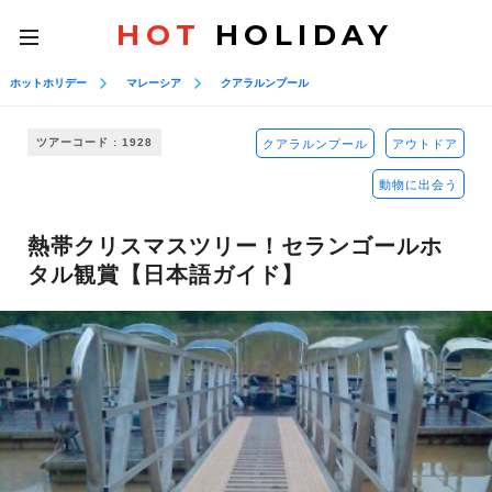
HOT
HOLIDAY
toggle
navigation
ホットホリデー
マレーシア
クアラルンプール
ツアーコード : 1928
クアラルンプール
アウトドア
動物に出会う
熱帯クリスマスツリー！セランゴールホ
タル観賞【日本語ガイド】