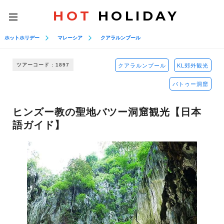
HOT
HOLIDAY
toggle
navigation
ホットホリデー
マレーシア
クアラルンプール
ツアーコード : 1897
クアラルンプール
KL郊外観光
バトゥー洞窟
ヒンズー教の聖地バツー洞窟観光【日本
語ガイド】