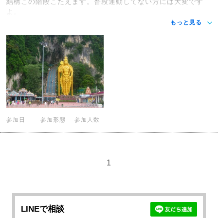
結構この階段こたえます。普段運動してない方には大変です
よ。
もっと見る
参加日
参加形態
参加人数
1
LINEで相談