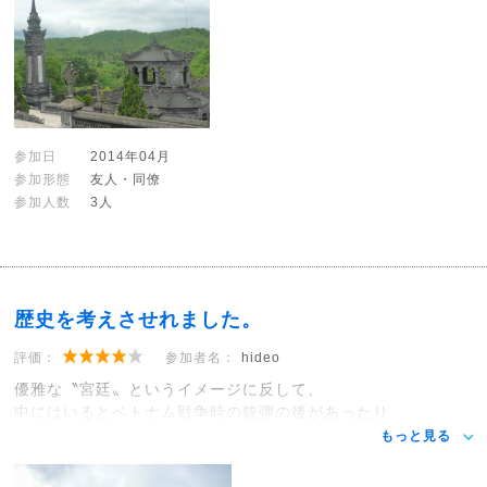
参加日
2014年04月
参加形態
友人・同僚
参加人数
3人
歴史を考えさせれました。
評価：
参加者名：
hideo
優雅な〝宮廷〟というイメージに反して、
中にはいるとベトナム戦争時の銃弾の後があったり。
もっと見る