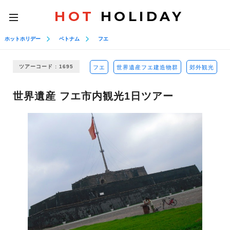
HOT
HOLIDAY
toggle
navigation
ホットホリデー
ベトナム
フエ
ツアーコード : 1695
フエ
世界遺産フエ建造物群
郊外観光
世界遺産 フエ市内観光1日ツアー