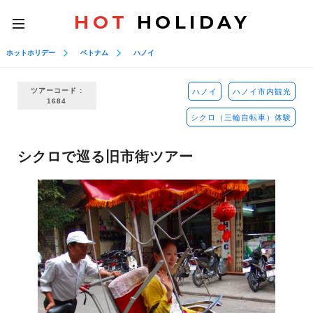
HOT
HOLIDAY
toggle
navigation
ホットホリデー
ベトナム
ハノイ
ツアーコード :
ハノイ
ハノイ市内観光
1684
シクロ（三輪自転車）体験
シクロで巡る旧市街ツアー