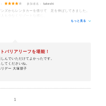
：
参加者名：
takeshi
アンズからレンタカーを借りて 足を伸ばしてきました。
本人も少なくリゾートな感じ。
もっと見る
ートバリアリーフを堪能！
楽しんでいただけてよかったです。
らしてくださいね。
ホリデー 大塚朋子
1