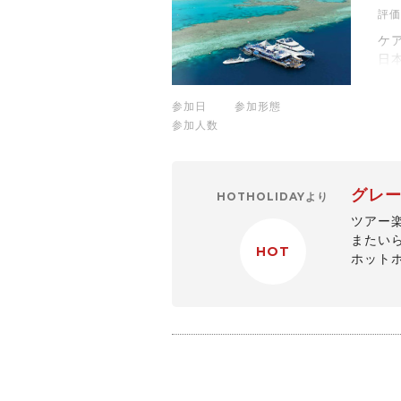
評価
ケ
日
参加日
参加形態
参加人数
グレ
HOTHOLIDAYより
ツアー
またい
HOT
ホット