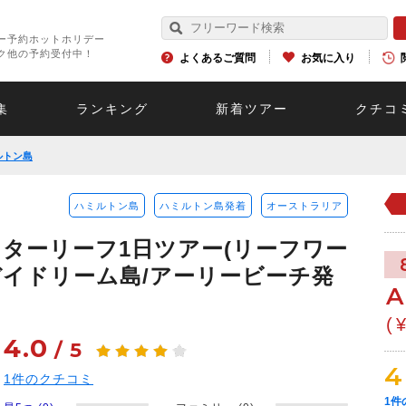
ー予約ホットホリデー
ク他の予約受付中！
よくあるご質問
お気に入り
集
ランキング
新着ツアー
クチコ
ルトン島
ハミルトン島
ハミルトン島発着
オーストラリア
ターリーフ1日ツアー(リーフワー
デイドリーム島/アーリービーチ発
A
(
4.0
/
5
4
1
件のクチコミ
1
件