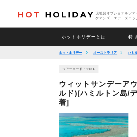
HOT
HOLIDAY
現地発オプショナルツア
ケアンズ、エアーズロッ
ホットホリデーとは
特 
ホットホリデー
オーストラリア
ハミ
ツアーコード : 1184
ウィットサンデーアウ
ルド)[ハミルトン島/
着]