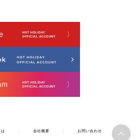
e
〉
HOT HOLIDAY
OFFICIAL ACCOUNT
am
〉
HOT HOLIDAY
OFFICIAL ACCOUNT
とは
｜
会社概要
｜
お問い合わせ