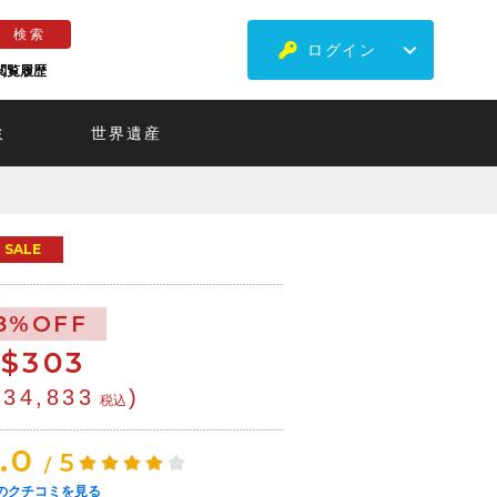
ログイン
閲覧履歴
ミ
世界遺産
SALE
8%OFF
$
303
¥34,833
)
税込
.0
5
/
のクチコミを見る