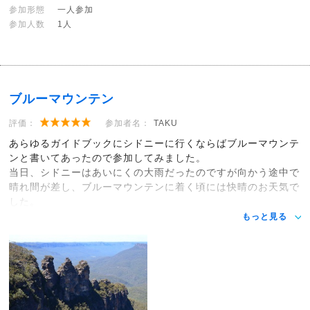
参加形態
一人参加
参加人数
1人
ブルーマウンテン
評価：
参加者名：
TAKU
あらゆるガイドブックにシドニーに行くならばブルーマウンテ
ンと書いてあったので参加してみました。
当日、シドニーはあいにくの大雨だったのですが向かう途中で
晴れ間が差し、ブルーマウンテンに着く頃には快晴のお天気で
した。
もっと見る