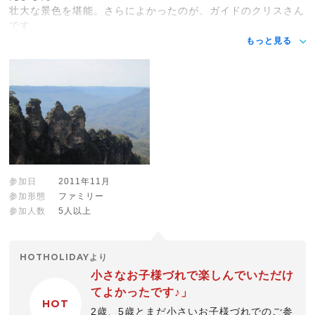
壮大な景色を堪能。さらによかったのが、ガイドのクリスさん
です。
もっと見る
参加日
2011年11月
参加形態
ファミリー
参加人数
5人以上
HOTHOLIDAYより
小さなお子様づれで楽しんでいただけ
てよかったです♪」
HOT
2歳、5歳とまだ小さいお子様づれでのご参