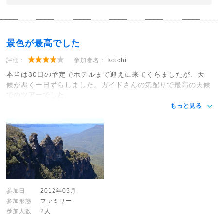
景色が最高でした
評価：
参加者名：
koichi
本当は30日の予定でホテルまで迎えに来てくらましたが、天
候が悪く一日ずらしました。ガイドさんの気配りで最高の天候
でのツアーでした。
もっと見る
参加日
2012年05月
参加形態
ファミリー
参加人数
2人