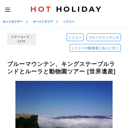
HOT
HOLIDAY
toggle
navigation
ホットホリデー
オーストラリア
シドニー
ツアーコード :
シドニー
ブルーマウンテンズ
1175
シドニーの動物達に会いに行く
ブルーマウンテン、キングステーブルラ
ンドとルーラと動物園ツアー [世界遺産]