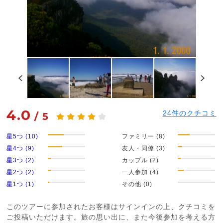
4.0
24
件のクチコミ
/
5
星5つ (10)
ファミリー (8)
星4つ (9)
友人・同僚 (3)
星3つ (2)
カップル (2)
星2つ (2)
一人参加 (4)
星1つ (1)
その他 (0)
このツアーに参加されたお客様はサインインの上、クチコミを
ご投稿いただけます。旅の思い出に、また今後参加を考える方