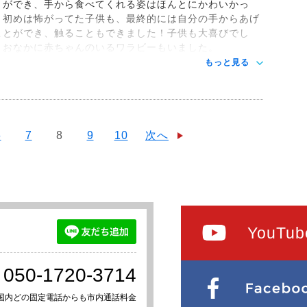
とができ、手から食べてくれる姿はほんとにかわいかっ
！初めは怖がってた子供も、最終的には自分の手からあげ
ことができ、触ることもできました！子供も大喜びでし
！おなかに赤ちゃんのいるワラビーもいました。
もっと見る
6
7
8
9
10
次へ
YouTub
050-1720-3714
国内どの固定電話からも市内通話料金