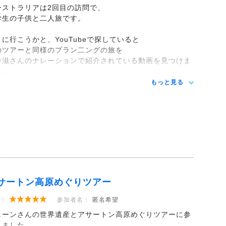
ーストラリアは2回目の訪問で、
学生の子供と二人旅です。
こに行こうかと、YouTubeで探していると
のツアーと同様のプラン二ングの旅を
井滋さんのナレーションで紹介されている動画を見つけま
た。
もっと見る
サートン高原めぐりツアー
：
参加者名：
匿名希望
ェーンさんの世界遺産とアサートン高原めぐりツアーに参
しました。