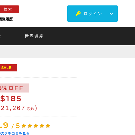
ログイン
閲覧履歴
ミ
世界遺産
SALE
5%OFF
$
185
¥21,267
)
税込
.9
5
/
件のクチコミを見る