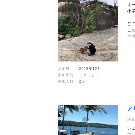
オ
小
ど
こ
室
し
参加日
2018年12月
参加形態
ファミリー
参加人数
2人
ア
評価
シ
加