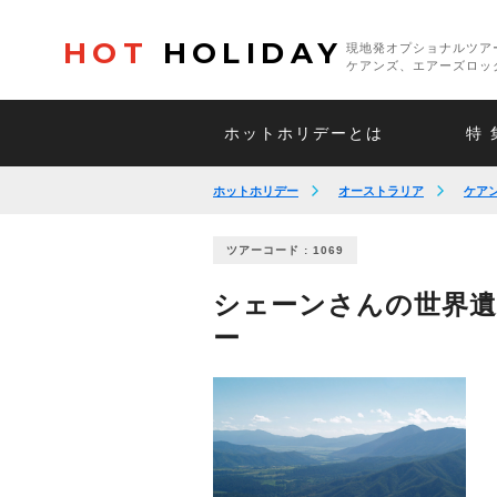
HOT
HOLIDAY
現地発オプショナルツア
ケアンズ、エアーズロッ
ホットホリデーとは
特 
ホットホリデー
オーストラリア
ケア
ツアーコード : 1069
シェーンさんの世界
ー