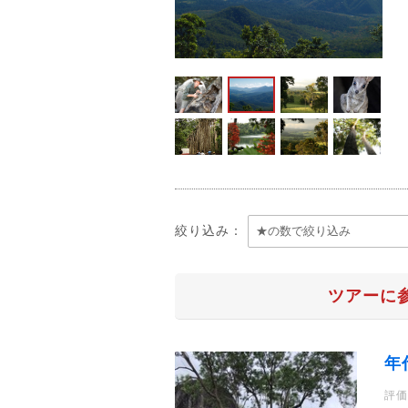
絞り込み：
ツアーに
年
評価