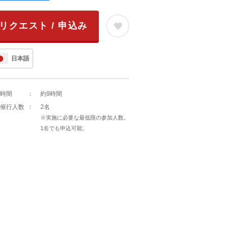
リクエスト / 申込み
日本語
時間
：
約9時間
催行人数
：
2名
※実施に必要な最低限の参加人数。
1名でも申込可能。