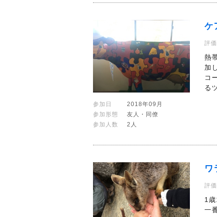
ケ
評価
熱
加
コ
る
参加日
2018年09月
参加形態
友人・同僚
参加人数
2人
ワ
評価
1
一