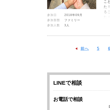
こ
た
る
参加日
2018年09月
た
参加形態
ファミリー
参加人数
3人
前へ
5
LINEで相談
お電話で相談