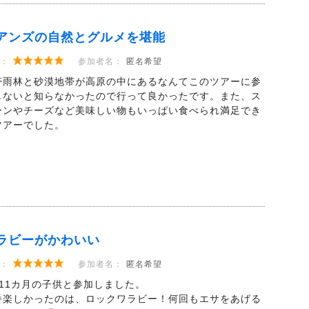
アンズの自然とグルメを堪能
：
参加者名：
匿名希望
帯雨林と砂漠地帯が高原の中にあるなんてこのツアーに参
しないと知らなかったので行って良かったです。また、ス
ーンやチーズなど美味しい物もいっぱい食べられ満足でき
ツアーでした。
ラビーがかわいい
：
参加者名：
匿名希望
歳11カ月の子供と参加しました。
番楽しかったのは、ロックワラビー！何回もエサをあげる