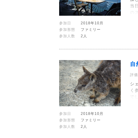
当
の
参加日
2018年10月
参加形態
ファミリー
参加人数
2人
自
評価
シ
く
で
参加日
2018年10月
参加形態
ファミリー
参加人数
2人