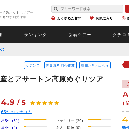
ー予約ホットホリデー
ク他の予約受付中！
よくあるご質問
お気に入り
集
ランキング
新着ツアー
クチコ
ンズ
ケアンズ
世界遺産 熱帯雨林
動物たちと出会う
遺産とアサートン高原めぐりツア
A
4.9
/
5
(
65
件のクチコミ
4
星5つ (61)
ファミリー (39)
65
星4つ (4)
友人・同僚 (9)