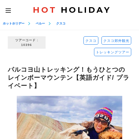
HOT
HOLIDAY
toggle
navigation
ホットホリデー
ペルー
クスコ
ツアーコード :
クスコ
クスコ郊外観光
10396
トレッキングツアー
パルコヨ山トレッキング！もうひとつの
レインボーマウンテン【英語ガイド/ プラ
イベート】