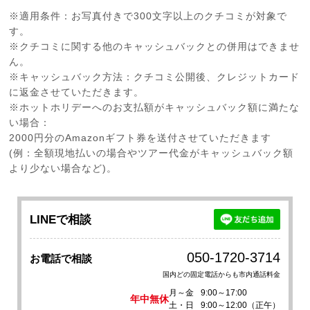
※適用条件：お写真付きで300文字以上のクチコミが対象で
す。
※クチコミに関する他のキャッシュバックとの併用はできませ
ん。
※キャッシュバック方法：クチコミ公開後、クレジットカード
に返金させていただきます。
※ホットホリデーへのお支払額がキャッシュバック額に満たな
い場合：
2000円分のAmazonギフト券を送付させていただきます
(例：全額現地払いの場合やツアー代金がキャッシュバック額
より少ない場合など)。
LINEで相談
050-1720-3714
お電話で相談
国内どの固定電話からも市内通話料金
月～金
9:00～17:00
年中無休
土・日
9:00～12:00（正午）