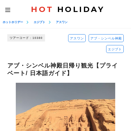
HOT
HOLIDAY
toggle
navigation
ホットホリデー
エジプト
アスワン
ツアーコード : 10380
アスワン
アブ・シンベル神殿
エジプト
アブ・シンベル神殿日帰り観光【プライ
ベート/ 日本語ガイド】