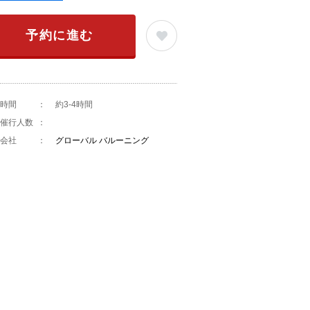
予約に進む
時間
：
約3-4時間
催行人数
：
会社
：
グローバル バルーニング