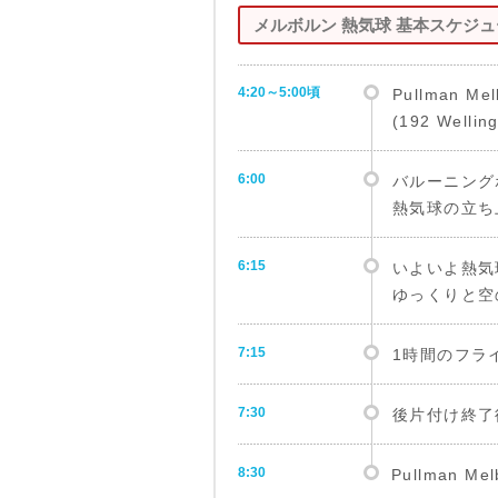
メルボルン 熱気球 基本スケジ
4:20～5:00頃
Pullman Me
(192 Welli
6:00
バルーニング
熱気球の立ち
6:15
いよいよ熱気
ゆっくりと空
7:15
1時間のフラ
7:30
後片付け終
8:30
Pullman Mel