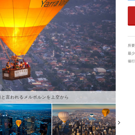
所要
最少
催行
街と言われるメルボルンを上空から