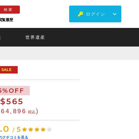
ログイン
閲覧履歴
ミ
世界遺産
SALE
5%OFF
$
565
¥64,896
)
税込
.0
5
/
のクチコミを見る