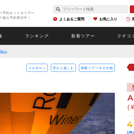
ー予約ホットホリデー
ク他の予約受付中！
よくあるご質問
お気に入り
集
ランキング
新着ツアー
クチコ
ボルン
メルボルン
空から楽しむ
体験ツアー＆その他
A
(
4
1
件