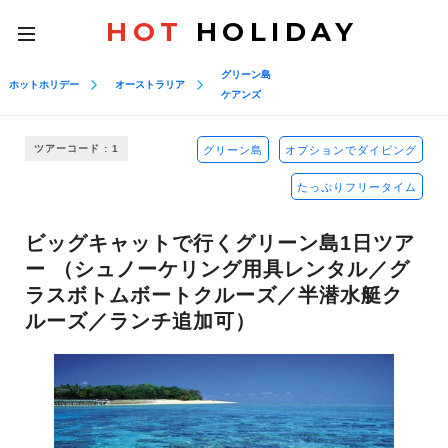
HOT
HOLIDAY
toggle
navigation
グリーン島
ホットホリデー
オーストラリア
ケアンズ
ツアーコード : 1
グリーン島
オプションでダイビング
たっぷりフリータイム
ビッグキャットで行くグリーン島1日ツア
ー （シュノーケリング用具レンタル／グ
ラスボトムボートクルーズ／半潜水艇ク
ルーズ／ランチ追加可）