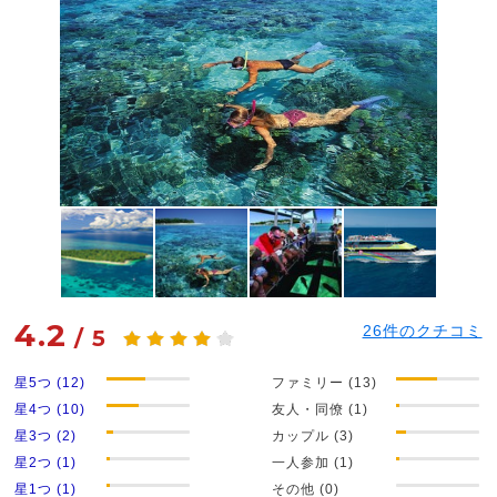
4.2
26
件のクチコミ
/
5
星5つ (12)
ファミリー (13)
星4つ (10)
友人・同僚 (1)
星3つ (2)
カップル (3)
星2つ (1)
一人参加 (1)
星1つ (1)
その他 (0)