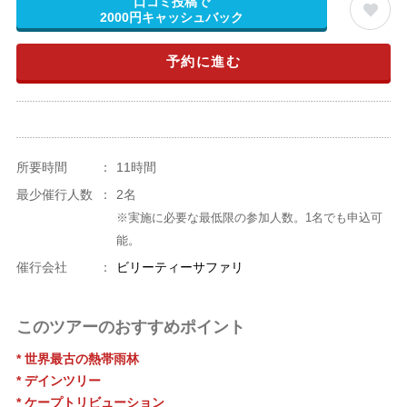
口コミ投稿で
2000円キャッシュバック
予約に進む
所要時間
：
11時間
最少催行人数
：
2名
※実施に必要な最低限の参加人数。1名でも申込可
能。
催行会社
：
ビリーティーサファリ
このツアーのおすすめポイント
* 世界最古の熱帯雨林
* デインツリー
* ケープトリビューション