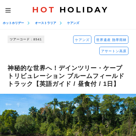
HOT
HOLIDAY
toggle
navigation
ホットホリデー
オーストラリア
ケアンズ
ツアーコード : 8541
ケアンズ
世界遺産 熱帯雨林
アサートン高原
神秘的な世界へ！デインツリー・ケープ
トリビュレーション ブルームフィールド
トラック【英語ガイド / 昼食付 / 1日】