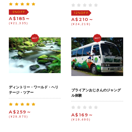
OFF
5%
OFF
12%
A$185～
A$210～
(¥21,335)
(¥24,219)
ディントリー・ワールド・ヘリ
ブライアンおじさんのジャング
テージ・ツアー
ル体験
A$259～
A$169～
(¥29,870)
(¥19,490)