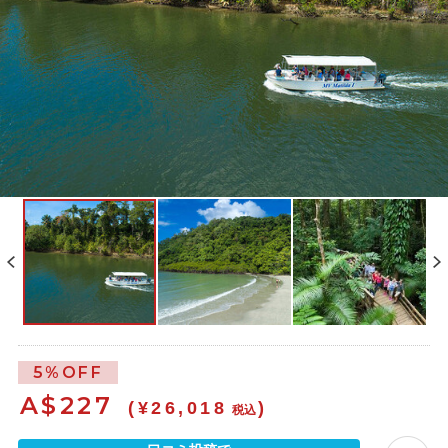
5%OFF
A$
227
(¥26,018
)
税込