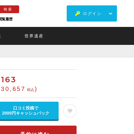
ログイン
閲覧履歴
ミ
世界遺産
€
163
¥30,657
)
税込
口コミ投稿で
2000円キャッシュバック