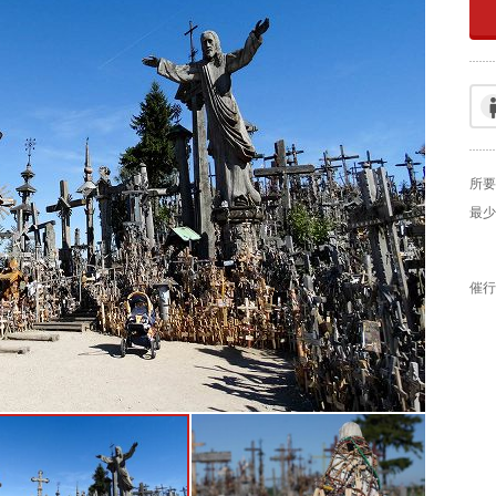
所要
最少
催行