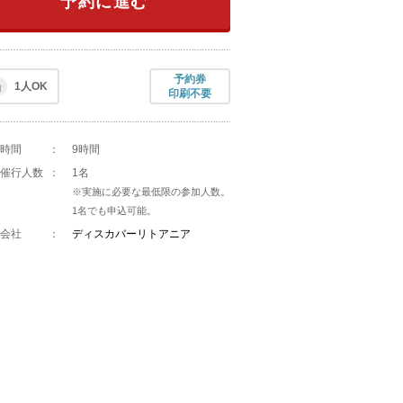
予約に進む
予約券
1人OK
印刷不要
時間
：
9時間
催行人数
：
1名
※実施に必要な最低限の参加人数。
1名でも申込可能。
会社
：
ディスカバーリトアニア