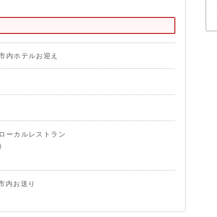
市内ホテルお迎え
ローカルレストラン
）
市内お送り