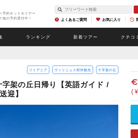
ー予約ホットホリデー
ク他の予約受付中！
よくあるご質問
お気に入り
集
ランキング
新着ツアー
クチコ
リトアニア
ヴィリニュス郊外観光
十字架の丘
十字架の丘日帰り【英語ガイド /
(
ス送迎】