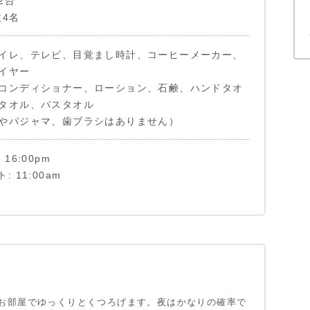
2台
数4名
イレ、テレビ、目覚まし時計、コーヒーメーカー、
イヤー
コンディショナー、ローション、石鹸、ハンドタオ
タオル、バスタオル
やパジャマ、歯ブラシはありません）
16:00pm
 11:00am
00am
ージクレーム/Baggage Claim（預け荷物回収の
様は無料でチェック・アウトされるまでご利用頂け
）後、外に待機している「Chena Hot Springs
 」と書かれたバンをお探しの上ご搭乗ください。
ウンターでタオルを無料で受け取れます。お部屋か
なくて結構です。）
は乗り合いです。専用車 / チャーター車ではありませ
お部屋でゆっくりとくつろげます。夜はかなりの確率で
ください。お迎え時間は 最低30分の余裕 を見て頂