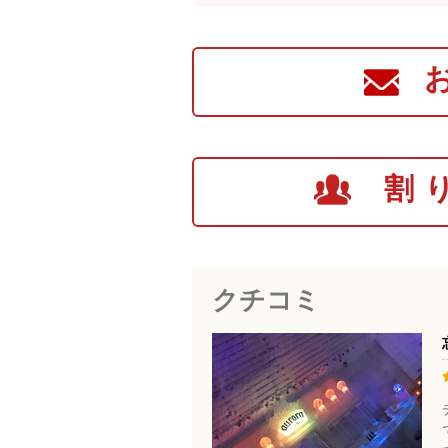
5774
15. Hyatt P
16. Hampton
17. Pike's 
18. Rivers
19. SpringHi
20. Sophie 
割
21. Taste o
22. Walmart
23. Westmar
456-7722
24. Wedgew
クチコミ