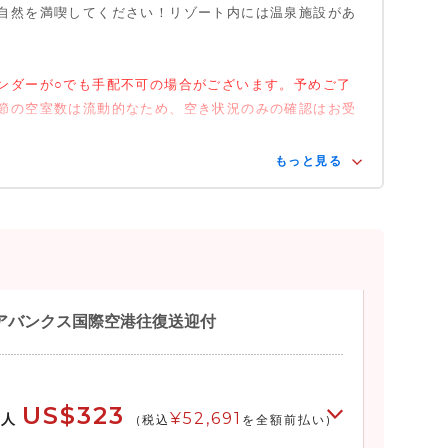
自然を満喫してください！リゾート内には温泉施設があ
いいたします。（17:00 ピックアップ予定の場合、
２つ（温度：約38.9℃）
7:30 の間にドライバーが迎えに行けるように工夫しま
・プール１つ
前が浅く、奥にいくと深くなります。）
ンダーが○でも手配不可の場合がございます。予めご了
-約150cm
節の空室数は流動的なため、空き状況のみの確認はお受
17m 幅：約6m
26.7-29.4℃冬場：約32.2-35℃）
もっと見る
１つ （温度：約38.9℃）
 １つ 幅：約43m
クス～チナ温泉】片道約2時間
の方はご利用出来ません。）
-41℃
いので、場所によって温度が変わる場合がありま
フェアバンクス国際空港往復送迎付
カー / サイズ：（cm表示）
8 D 40 ／小 H 28 W 28 D 40
フェアバンクス】片道約1時間半～2時間
US$323
¥52,691
大人
コインで施錠
(税込
を全額前払い)