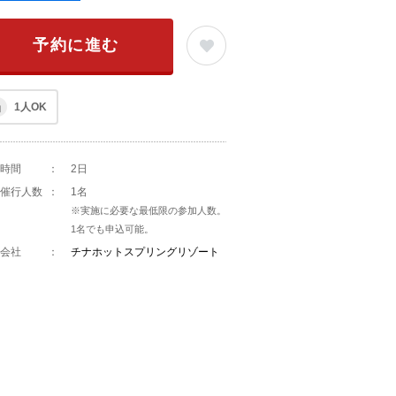
予約に進む
1人OK
時間
：
2日
催行人数
：
1名
※実施に必要な最低限の参加人数。
1名でも申込可能。
会社
：
チナホットスプリングリゾート