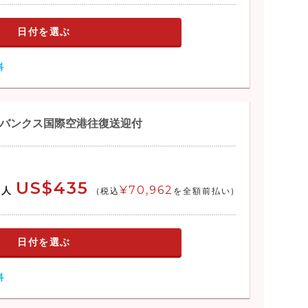
 トイレ
日付を選ぶ
台（女性更衣室のみ）
料
ailroad Depot 907-458-6025
ter Hotel 907-452-6661
tern plus Chena River Lodge 907-329-3500
ェアバンクス国際空港往復送迎付
tern plus Pioneer Park 907-479-8080
Backpackers Hostel 907-479-2034
otel & Suites 907-452-2700
US$435
od Suite Fairbanks 907-328-3200
¥70,962
大人
(税込
を全額前払い)
Inn Fairbanks 907-328-0430
 Stay America 907-921-7038
s International Airport 907-474-2500
日付を選ぶ
nks Princess Lodge (夏季のみ) 907-455-4477
North Inn 907-479-6201
料
ta Inn & Suites 907-328-6300
hompson Cultural & Visitors Center 907-456-