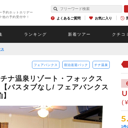
ー予約ホットホリデー
ク他の予約受付中！
よくあるご質問
お気に入り
集
ランキング
新着ツアー
クチコ
クス
フェアバンクス
宿泊送迎パック
チナ温泉
！チナ温泉リゾート・フォックス
日【バスタブなし/ フェアバンクス
U
泊】
(
5
1
件