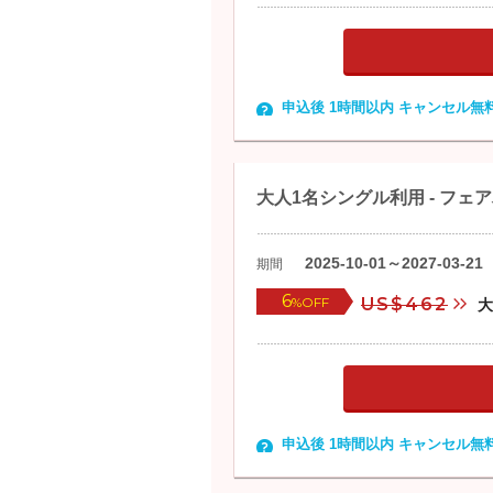
8:00
・ドライヤー
11:00
・シャワー ＆
17:00
・おむつ交換
22:00
申込後 1時間以内 キャンセル無
送迎可能な市内ホテ
1. Alaska R
ル
2. Bridgewa
3. Best Wes
大人1名シングル利用 - フ
4. Best Wes
5. Billie's 
2025-10-01～2027-03-21
期間
6. Clarion H
7. Candlewo
6
%OFF
US$462
8. Comfort 
9. Extended
10. Fairbank
11. Fairba
12. Golden 
申込後 1時間以内 キャンセル無
13. La Quin
14. Morris T