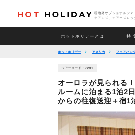
HOT
HOLIDAY
現地発オプショナルツア
ケアンズ、エアーズロッ
ホットホリデーとは
特 
ホットホリデー
アメリカ
フェアバン
ツアーコード : 7291
オーロラが見られる
ルームに泊まる1泊2
からの往復送迎＋宿1