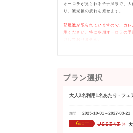
オーロラが見られるチナ温泉で、大
けるようお願
屋内施設
・ジャクジー 
り、観光後の疲れを癒せます。
17:00-1
・スイミング
す）
（プールは手
部屋数が限られていますので、カレ
深さ：約67cm
承ください。特に冬期オーロラの季
表面積：縦：約
けしておりません。
温度：（夏場：約
屋外施設
・ジャクジー 
・露天大岩風呂
送迎時間
【フェアバン
（17歳以下
プラン選択
11:00
温度：約38.9
14:00
（表面積が広
17:00
す。）
大人2名利用1名あたり - 
20:00
25:00
更衣室設備
・コイン・ロッ
2025-10-01～2027-03-21
期間
大 H 85 W 2
【チナ温泉～
6
%OFF
US$343
＊25セント
5:00