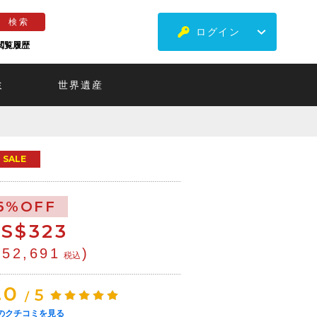
ログイン
閲覧履歴
ミ
世界遺産
SALE
6%OFF
S$
323
¥52,691
)
税込
.0
5
/
のクチコミを見る