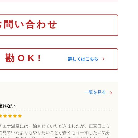
lace 907-328-1100
 Inn & Suites Fairbanks 907-451-1502
お問い合わせ
Waterfront Lodge 907-456-4500
 Edge Resort (夏季のみ) 907-474-0286
ll Suites by Marriott 907-451-6552
Station 907-479-3650
り勘OK!
f Alaska Lodge 907-488-7855
詳しくはこちら
k Fairbanks Hotel & Conference Center 907-
ood Resort 907-452-1442
一覧を見る
忘れない
チエナ温泉には一泊させていただきましたが、正直口コミ
で見ていたよりもやりたいことが多くもう一泊したい気分