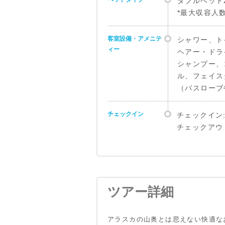
ダブルベッド
*最大収容人
客室設備・アメニテ
シャワー、ト
ィー
ヘアー・ドラ
シャンプー、
ル、フェイス
（バスローブ
チェックイン
チェックイン: 
チェックアウト:
営業時間
空港での送迎に関し
7:00am-24:
ご到着便のバゲ
て（シャトルバス）
ご宿泊のお客
ベルトコンベア
ます。
Resort
ツアー詳細
（温泉受付カ
らお持ち頂か
*シャトル 
アラスカの山奥とは思えない快適な
んのでご注意