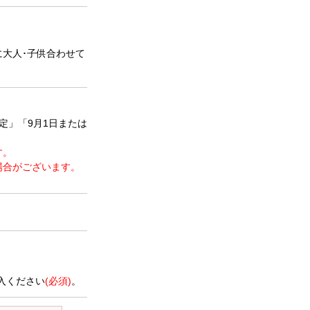
に大人･子供合わせて
定」「9月1日または
す。
場合がございます。
。
入ください
(必須)
。