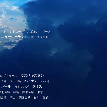
ースト
シドニー
メルボルン
パース
ニュージーランド
オークランド
ウズベキスタン
ロブドゥール
ベトナム
ウイ島
ペナン島
ハノイ
ネパール
ラオス
カトマンズ
東北全域
福島
関東全域
東京
国全域
岡山
四国全域
香川
愛媛