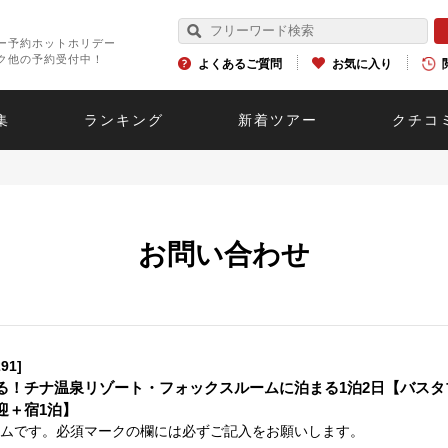
ー予約ホットホリデー
ク他の予約受付中！
よくあるご質問
お気に入り
集
ランキング
新着ツアー
クチコ
お問い合わせ
91]
る！チナ温泉リゾート・フォックスルームに泊まる1泊2日【バスタブ
迎＋宿1泊】
ムです。必須マークの欄には必ずご記入をお願いします。