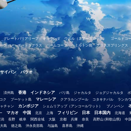
グレートバリアリーフ
キュランダ
ウルル（エアーズロック）
ゴールドコ
ーウィン
ポートダグラス
パームコーブ
ハミルトン島
アリススプリングス
サイパン
パラオ
香港
インドネシア
済州島
バリ島
ジャカルタ
ジョグジャカルタ
ボ
マレーシア
コク
プーケット島
クアラルンプール
コタキナバル
ランカ
カンボジア
ャチャン
シェムリアップ（アンコールワット）
プノンペン
マカオ
中国
フィリピン
日本
日本国内
ー
北京
上海
北海道
新潟
長野
岐阜
関西全域
大阪
京都
兵庫
奈良
高野山 (和歌山県)
中
大島
徳之島
沖永良部島
与論島
喜界島
沖縄