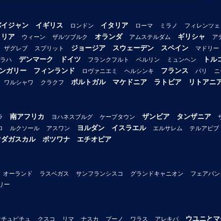
バイジャン
イギリス
イタリア
ロンドン
ローマ
ミラノ
フィレンツェ
トリア
オランダ
ギリシャ
ウィーン
ザルツブルク
アムステルダム
ア
ジョージア
スウェーデン
スペイン
ザグレブ
スプリット
マドリー
デンマーク
ドイツ
トル
ラハ
フランクフルト
ベルリン
ミュンヘン
ンガリー
フィンランド
フランス
ロヴァニエミ
ヘルシンキ
パリ
ニ
ポルトガル
マケドニア
ラトビア
リトアニ
ワルシャワ
クラクフ
南アフリカ
ザンビア
タンザニア
ラ
ヨハネスブルグ
ケープタウン
ヨルダン
イスラエル
ロ
ルクソール
アスワン
エルサレム
テルアビブ
マダガスカル
ボツワナ
エチオピア
オーランド
ラスベガス
サンフランシスコ
グランドキャニオン
フェアバン
リー
ウユニとマ
マチュピチュ
クスコ
リマ
ナスカ
プーノ
ワラス
アレキパ