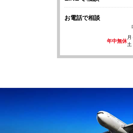
お電話で相談
月
年中無休
土