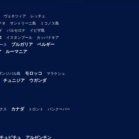
ヴェネツィア
レッチェ
テネ
サントリーニ島
ミコノス島
ド
バルセロナ
イビザ島
コ
イスタンブール
カッパドキア
ブルガリア
ベルギー
ース
ア
ルーマニア
モロッコ
ザンジバル島
マラケシュ
チュニジア
ウガンダ
カナダ
クス
トロント
バンクーバー
チュピチュ
アルゼンチン