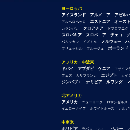
ヨーロッパ
アイスランド
アルメニア
アゼル
エストニア
オース
アルベロベッロ
クロアチア
カランバカ
ドブロブニク
スロバキア
スロベニア
チェコ
プ
ノルウェー
ハ
パムッカレ
イズミル
ポーランド
ブリュッセル
ブルージュ
アフリカ・中近東
ドバイ
アブダビ
ケニア
マサイマ
エジプト
フェズ
カサブランカ
カイ
ジンバブエ
ナミビア
ルワンダ
北アメリカ
アメリカ
ニューヨーク
ロサンゼルス
イエローナイフ
ホワイトホース
カルガ
中南米
ボリビア
ペルー
ラパス
ウユニ