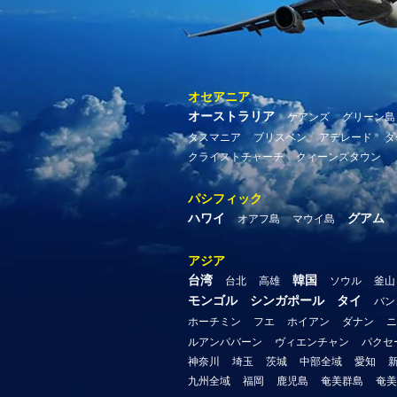
オセアニア
オーストラリア
ケアンズ
グリーン島
タスマニア
ブリスベン
アデレード
ダ
クライストチャーチ
クィーンズタウン
パシフィック
ハワイ
グアム
オアフ島
マウイ島
アジア
台湾
韓国
台北
高雄
ソウル
釜山
モンゴル
シンガポール
タイ
バン
ホーチミン
フエ
ホイアン
ダナン
ニ
ルアンパバーン
ヴィエンチャン
パクセ
神奈川
埼玉
茨城
中部全域
愛知
九州全域
福岡
鹿児島
奄美群島
奄美