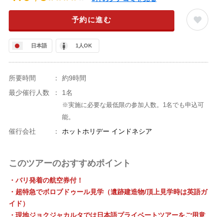
予約に進む
日本語
1人OK
所要時間
：
約9時間
最少催行人数
：
1名
※実施に必要な最低限の参加人数。1名でも申込可
能。
催行会社
：
ホットホリデー インドネシア
このツアーのおすすめポイント
・バリ発着の航空券付！
・超特急でボロブドゥール見学（遺跡建造物/頂上見学時は英語ガ
イド）
・現地ジョクジャカルタでは日本語プライベートツアーをご用意