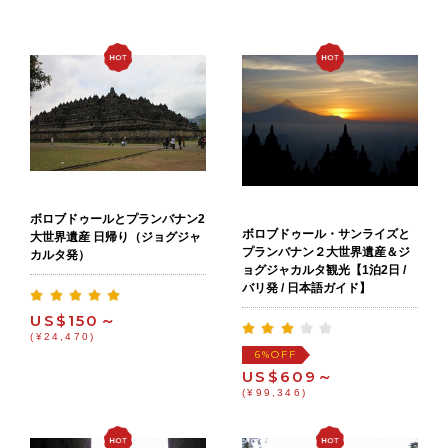
ボロブドゥールとプランバナン2
ボロブドゥール・サンライズと
大世界遺産 日帰り（ジョグジャ
プランバナン２大世界遺産＆ジ
カルタ発）
ョグジャカルタ観光【1泊2日 /
バリ発 / 日本語ガイド】
US$150～
(¥24,470)
OFF
6%
US$609～
(¥99,346)