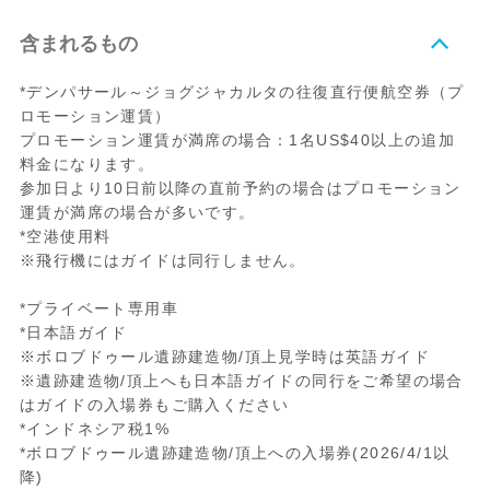
含まれるもの
*デンパサール～ジョグジャカルタの往復直行便航空券（プ
ロモーション運賃）
プロモーション運賃が満席の場合：1名US$40以上の追加
料金になります。
参加日より10日前以降の直前予約の場合はプロモーション
運賃が満席の場合が多いです。
*空港使用料
※飛行機にはガイドは同行しません。
*プライベート専用車
*日本語ガイド
※ボロブドゥール遺跡建造物/頂上見学時は英語ガイド
※遺跡建造物/頂上へも日本語ガイドの同行をご希望の場合
はガイドの入場券もご購入ください
*インドネシア税1%
*ボロブドゥール遺跡建造物/頂上への入場券(2026/4/1以
降)