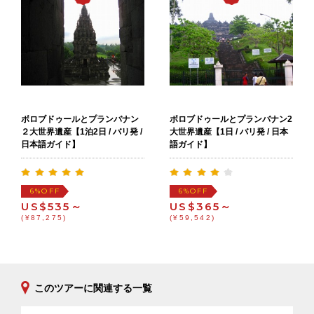
ボロブドゥールとプランバナン
ボロブドゥールとプランバナン2
２大世界遺産【1泊2日 / バリ発 /
大世界遺産【1日 / バリ発 / 日本
日本語ガイド】
語ガイド】
OFF
OFF
6%
6%
US$535～
US$365～
(¥87,275)
(¥59,542)
このツアーに関連する一覧