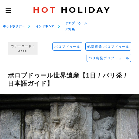
HOT
HOLIDAY
toggle
navigation
ボロブドゥール
ホットホリデー
インドネシア
バリ島
ツアーコード :
ボロブドゥール
他都市発 ボロブドゥール
2755
バリ島発ボロブドゥール
ボロブドゥール世界遺産【1日 / バリ発 /
日本語ガイド】