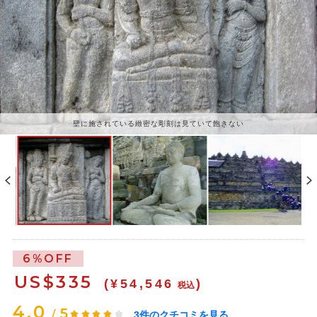
壁に施されている緻密な彫刻は見ていて飽きない
6%OFF
US$
335
(¥54,546
)
税込
4.0
5
/
3
件のクチコミを見る