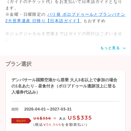
（ガイドのチケット代）をお支払いで日本語ガイドとなり
ます。
※金曜・日曜限定の
バリ発 ボロブドゥールとプランバナン
2大世界遺産 日帰り【日本語ガイド】
もおすすめ
※ジョグジャカルタ空港まではガイドの同行はございませ
ん。
もっと見る
プラン選択
デンパサール国際空港から搭乗 大人3名以上で参加の場合
の1名あたり - 昼食付き（ボロブドゥール遺跡頂上に登る
入場券代込み）
2026-04-01～2027-03-31
期間
US$335
US$356
大人
6
%OFF
(税込
¥54,546
を全額前払い)