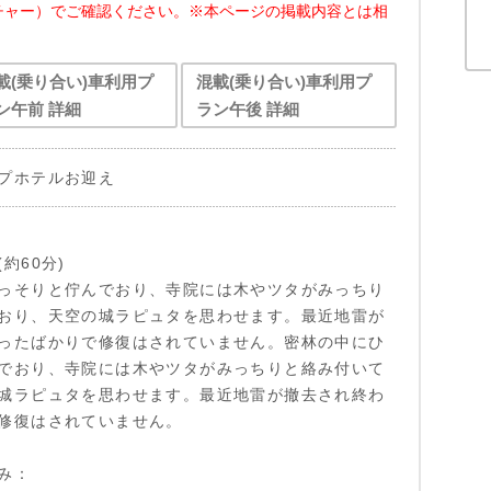
チャー）でご確認ください。※本ページの掲載内容とは相
載(乗り合い)車利用プ
混載(乗り合い)車利用プ
ン午前 詳細
ラン午後 詳細
プホテルお迎え
約60分)
っそりと佇んでおり、寺院には木やツタがみっちり
おり、天空の城ラピュタを思わせます。最近地雷が
ったばかりで修復はされていません。密林の中にひ
でおり、寺院には木やツタがみっちりと絡み付いて
城ラピュタを思わせます。最近地雷が撤去され終わ
修復はされていません。
み：