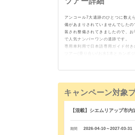
ツアー詳細
遺跡内を見学(
遺跡内を見学(
アンコール7大遺跡のひとつに数え
10:15
17:00
民家訪問(約1
田んぼから夕
備があまりされていませんでしたの
民家見学(外
装され整備されてきましたので、お
活を見ていた
18:00～18:30
ホテルにお送
で人気ナンバーワンの遺跡です。
くさんの発見
専用車利用で日本語専用ガイド付き
※時期により
ツアー(乗り合い/お水1本とカンボ
12:00頃
ホテルにお送
日の入りは一番
す。
日没時間に合
でご了承くだ
キャンペーン対象
【混載】シエムリアップ市内送
2026-04-10～2027-03-31
期間