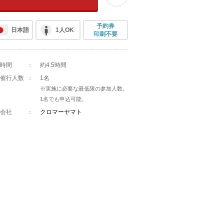
予約券
日本語
1人OK
印刷不要
時間
：
約4.5時間
催行人数
：
1名
※実施に必要な最低限の参加人数。
1名でも申込可能。
会社
：
クロマーヤマト