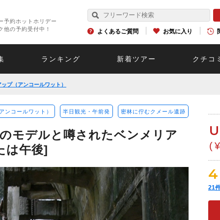
ー予約ホットホリデー
ク他の予約受付中！
よくあるご質問
お気に入り
集
ランキング
新着ツアー
クチコ
アップ（アンコールワット）
アンコールワット）
半日観光・午前発
密林に佇むクメール遺跡
U
」のモデルと噂されたベンメリア
(
たは午後]
4
21