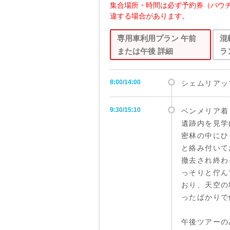
集合場所・時間は必ず予約券（バウ
違する場合があります。
専用車利用プラン 午前
混
または午後 詳細
ラ
8:00/14:00
シェムリアッ
9:30/15:10
ベンメリア着
遺跡内を見学(
密林の中にひ
と絡み付いて
撤去され終わ
っそりと佇ん
おり、天空の
ったばかりで
午後ツアーの