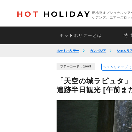
HOT
HOLIDAY
現地発オプショナルツア
ケアンズ、エアーズロッ
ホットホリデーとは
特 
ホットホリデー
カンボジア
シェムリ
ツアーコード : 2005
シェムリアップ（
「天空の城ラピュタ
遺跡半日観光 [午前ま