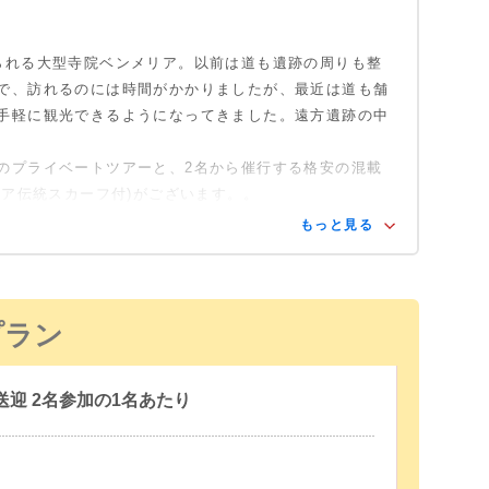
約60分)
約60分)
られる大型寺院ベンメリア。以前は道も遺跡の周りも整
0分・希望者のみ)
日鑑賞
で、訪れるのには時間がかかりましたが、最近は道も舗
観)では、伝統的な高床式民家でカンボジアの生の生
手軽に観光できるようになってきました。遠方遺跡の中
だき、日本の暮らしとの違いを感じてください。た
り
があり、素朴な人々の営みに心温まるはず。
のプライベートツアーと、2名から催行する格安の混載
日の入りの時間が異なります。
ジア伝統スカーフ付)がございます。。
り
早い時期で17:30、一番遅い時期で18:30となりま
もっと見る
わせて終了のお時間が前後する場合がございますの
さい。
プラン
迎 2名参加の1名あたり