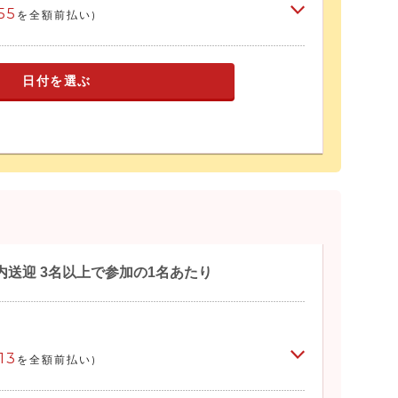
55
を全額前払い)
日付を選ぶ
送迎 3名以上で参加の1名あたり
13
を全額前払い)