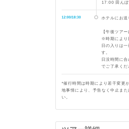
17:00 田
12:00/18:30
ホテルにお送
【午後ツアー
※時期により
日の入りは一番
す。
日没時間に合
でご了承くだ
*催行時間は時期により若干変更
地事情により、予告なく中止また
い。
8:00頃
13:30～14:00
シェムリアッ
シェムリアッ
9:00
15:30
ベンメリア着
ベンメリア着