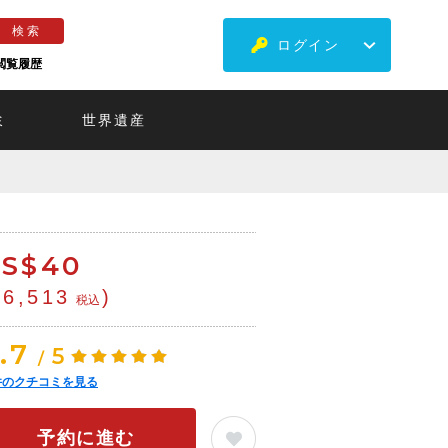
ログイン
閲覧履歴
ミ
世界遺産
S$
40
¥6,513
)
税込
.7
5
/
件のクチコミを見る
予約に進む