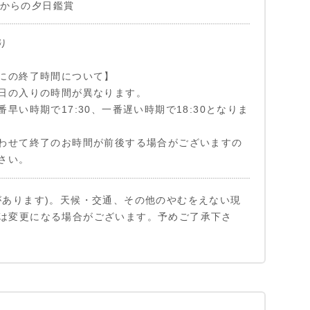
んぼからの夕日鑑賞
り
にの終了時間について】
日の入りの時間が異なります。
早い時期で17:30、一番遅い時期で18:30となりま
わせて終了のお時間が前後する場合がございますの
さい。
があります)。天候・交通、その他のやむをえない現
は変更になる場合がございます。予めご了承下さ
プホテルお迎え
プホテルお迎え