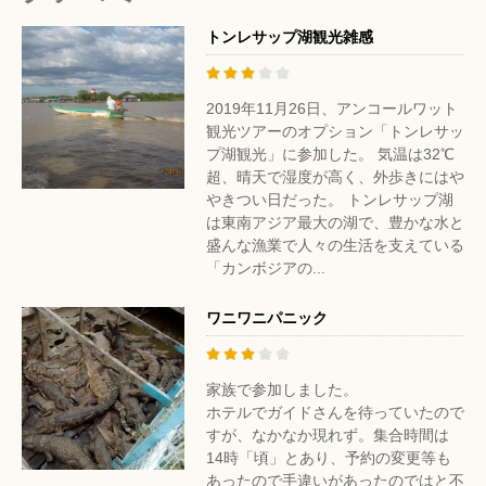
トンレサップ湖観光雑感
2019年11月26日、アンコールワット
観光ツアーのオプション「トンレサッ
プ湖観光」に参加した。 気温は32℃
超、晴天で湿度が高く、外歩きにはや
やきつい日だった。 トンレサップ湖
は東南アジア最大の湖で、豊かな水と
盛んな漁業で人々の生活を支えている
「カンボジアの...
ワニワニパニック
家族で参加しました。
ホテルでガイドさんを待っていたので
すが、なかなか現れず。集合時間は
14時「頃」とあり、予約の変更等も
あったので手違いがあったのではと不