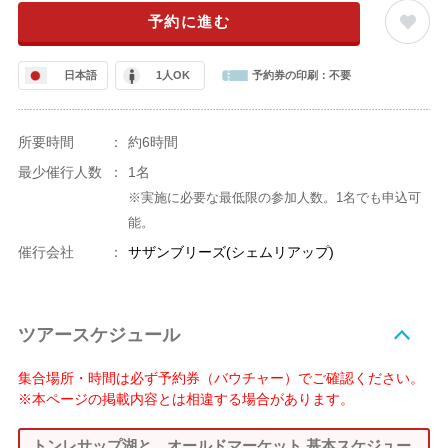
予約に進む
日本語
1人OK
予約券の印刷：
不要
所要時間
：
約6時間
最少催行人数
：
1名
※実施に必要な最低限の参加人数。1名でも申込可
能。
催行会社
：
サザンブリーズ(シェムリアップ)
ツアースケジュール
集合場所・時間は必ず予約券（バウチャー）でご確認ください。
※本ページの掲載内容とは相違する場合があります。
トンレサップ湖と、オールドマーケット 基本スケジュー