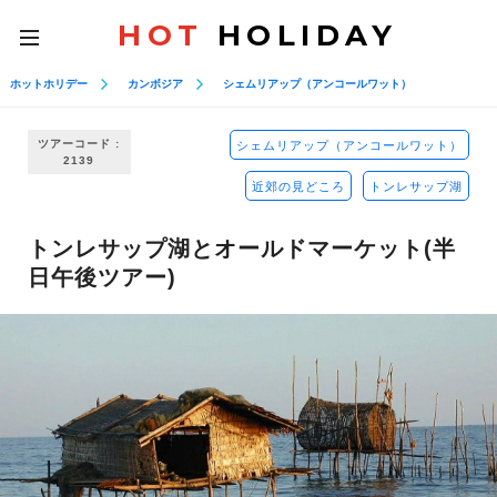
HOT
HOLIDAY
toggle
navigation
ホットホリデー
カンボジア
シェムリアップ（アンコールワット）
ツアーコード :
シェムリアップ（アンコールワット）
2139
近郊の見どころ
トンレサップ湖
トンレサップ湖とオールドマーケット(半
日午後ツアー)