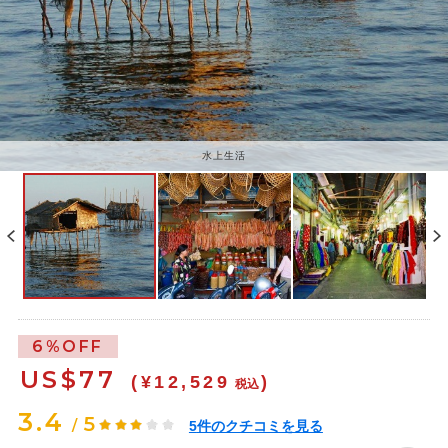
水上生活
6%OFF
US$
77
(¥12,529
)
税込
3.4
5
/
5
件のクチコミを見る