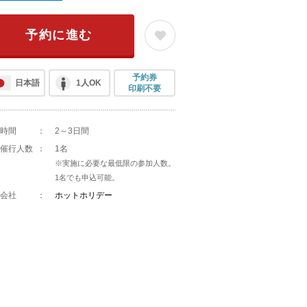
予約に進む
予約券
日本語
1人OK
印刷不要
時間
：
2～3日間
催行人数
：
1名
※実施に必要な最低限の参加人数。
1名でも申込可能。
会社
：
ホットホリデー