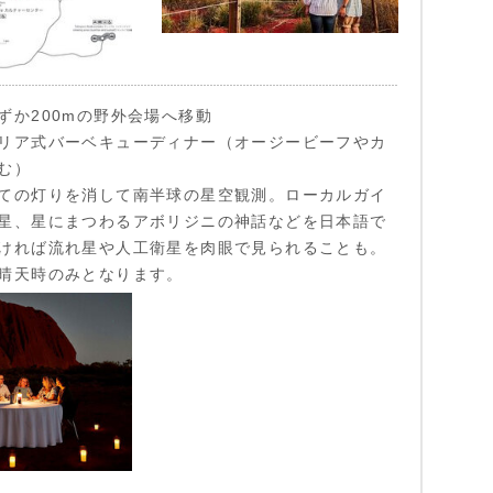
ずか200mの野外会場へ移動
リア式バーベキューディナー（オージービーフやカ
む）
ての灯りを消して南半球の星空観測。ローカルガイ
星、星にまつわるアボリジニの神話などを日本語で
ければ流れ星や人工衛星を肉眼で見られることも。
晴天時のみとなります。