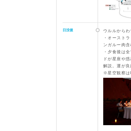
日没後
ウルルからわ
・オーストラ
ンガルー肉含
・夕食後は全
ドが星座や惑
解説。運が良
※星空観察は