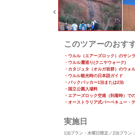
このツアーのおす
・ウルル（エアーズロック）のサン
・ウルル麓巡り(クニヤウォーク)
・カタジュタ（オルガ岩群）のウォ
・ウルル観光時の日本語ガイド
・バックパッカー1泊または2泊
・国立公園入場料
・エアーズロック空港（到着時）で
・オーストラリア式バーベキュー・デ
実施日
1泊プラン：水曜日限定／2泊プラン