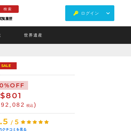
ログイン
閲覧履歴
ミ
世界遺産
SALE
10%OFF
$
801
¥92,082
)
税込
.5
5
/
のクチコミを見る