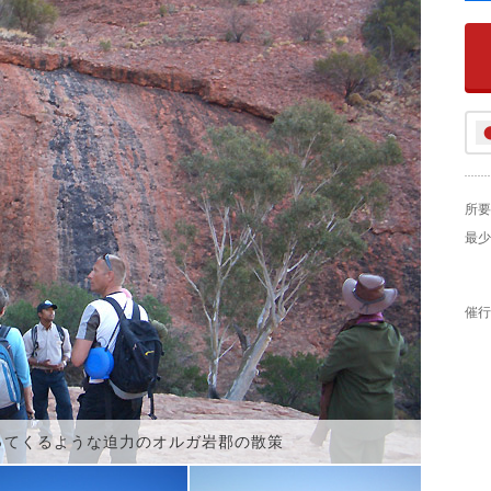
所要
最少
催行
ってくるような迫力のオルガ岩郡の散策