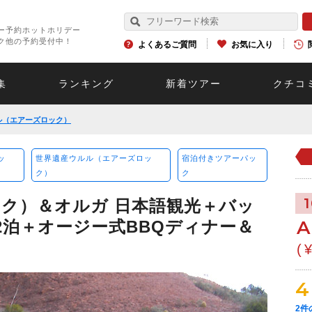
ー予約ホットホリデー
ク他の予約受付中！
よくあるご質問
お気に入り
集
ランキング
新着ツアー
クチコ
ル（エアーズロック）
ッ
世界遺産ウルル（エアーズロッ
宿泊付きツアーパッ
ク）
ク
ク）＆オルガ 日本語観光＋バッ
A
2泊＋オージー式BBQディナー＆
(
4
2
件