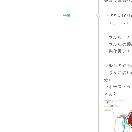
各自で昼食を
午後
14:55～1
（エアーズロ
・ウルル・カ
・ウルルの麓
・先住民アナ
ウルルの姿を
・徐々に岩肌
分)
※オーストラ
スあり