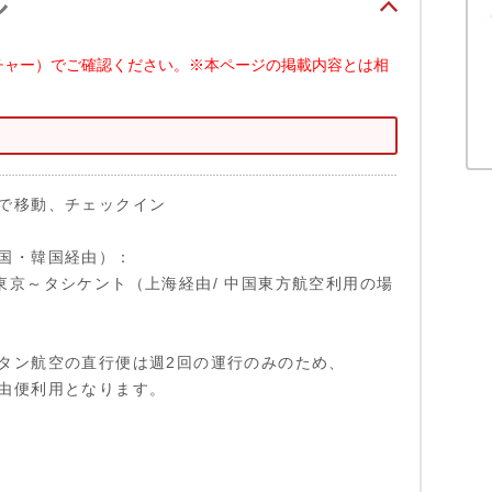
ル
チャー）でご確認ください。※本ページの掲載内容とは相
で移動、チェックイン
国・韓国経由）：
:40 東京～タシケント（上海経由/ 中国東方航空利用の場
タン航空の直行便は週2回の運行のみのため、
由便利用となります。