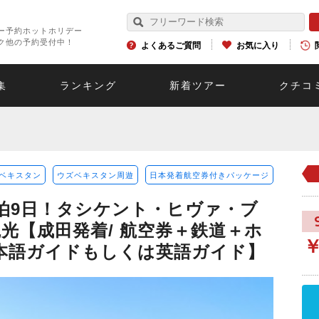
ー予約ホットホリデー
ク他の予約受付中！
よくあるご質問
お気に入り
集
ランキング
新着ツアー
クチコ
ベキスタン
ウズベキスタン周遊
日本発着航空券付きパッケージ
泊9日！タシケント・ヒヴァ・ブ
光【成田発着/ 航空券＋鉄道＋ホ
日本語ガイドもしくは英語ガイド】