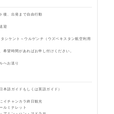
ト後、出発まで自由行動
送迎
5:15 タシケント～ウルゲンチ（ウズベキスタン航空利用
、希望時間があればお申し付けください。
ルへお送り
日本語ガイドもしくは英語ガイド）
にイチャンカラ終日観光
ールミナレット
・アミン・ハン・マドラサ