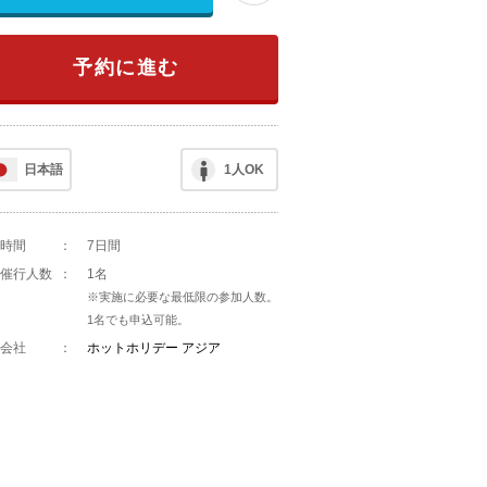
予約に進む
日本語
1人OK
時間
：
7日間
催行人数
：
1名
※実施に必要な最低限の参加人数。
1名でも申込可能。
会社
：
ホットホリデー アジア