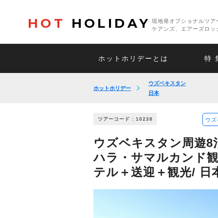
HOT
HOLIDAY
現地発オプショナルツア
ケアンズ、エアーズロッ
ホットホリデーとは
特 
ウズベキスタン
ホットホリデー
日本
ツアーコード : 10238
ウズ
ウズベキスタン周遊8
ハラ・サマルカンド観
テル＋送迎＋観光/ 