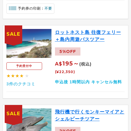
予約券の印刷：
不要
ロットネスト島 往復フェリー
SALE
＋島内周遊バスツアー
5%OFF
195～
A$
(税込)
予約受付中
(¥22,350)
★★★★
★
申込後 1時間以内 キャンセル無料
3件のクチコミ
飛行機で行くモンキーマイアと
SALE
シェルビーチツアー
2%OFF