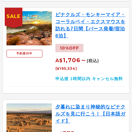
ピナクルズ・モンキーマイア・
SALE
コーラルベイ・エクスマウスを
訪れる7日間【パース発着/宿泊
6泊】
10%OFF
予約受付中
1,706～
A$
(税込)
(¥195,534)
申込後 1時間以内 キャンセル無料
夕暮れに染まり神秘的なピナク
ルズを見に行こう！【日本語ガ
イド】