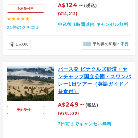
124～
A$
(税込)
予約受付中
(¥14,212)
★★★★★
申込後 1時間以内 キャンセル無料
21件のクチコミ
予約券の印刷：
不要
1人OK
パース発 ピナクルズ砂漠・ヤ
ンチャップ国立公園・スワンバ
レー1日ツアー（英語ガイド／
昼食付）
249～
A$
(税込)
予約受付中
(¥28,539)
7日前までキャンセル無料