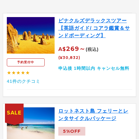
ピナクルズデラックスツアー
【英語ガイド/ コアラ鑑賞＆サ
ンドボーディング】
269～
A$
(税込)
(¥30,832)
予約受付中
申込後 1時間以内 キャンセル無料
★★★★★
41件のクチコミ
ロットネスト島 フェリーとレ
SALE
ンタサイクルパッケージ
5%OFF