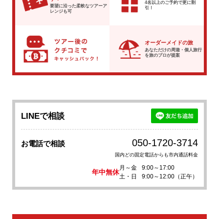
4名以上のご予約で
更に割
要望に沿った柔軟な
ツアーア
引！
レンジも可
オーダーメイドの旅
あなただけの周遊・個人旅行
を
旅のプロが提案
LINEで相談
050-1720-3714
お電話で相談
国内どの固定電話からも市内通話料金
月～金
9:00～17:00
年中無休
土・日
9:00～12:00（正午）