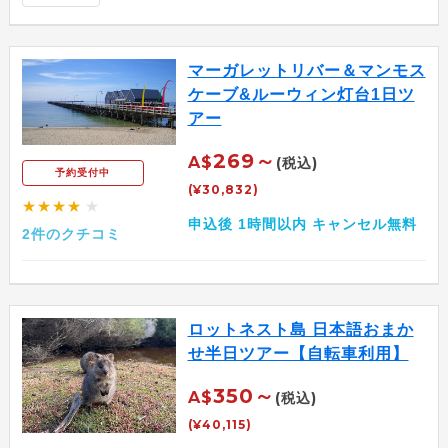
マーガレットリバー＆マンモス
ケーブ&ルーウィン灯台1日ツ
アー
269～
A$
(税込)
予約受付中
(¥30,832)
★★★★
★
申込後 1時間以内 キャンセル無料
2件のクチコミ
ロットネスト島 日本語おまか
せ半日ツアー【自転車利用】
350～
A$
(税込)
(¥40,115)