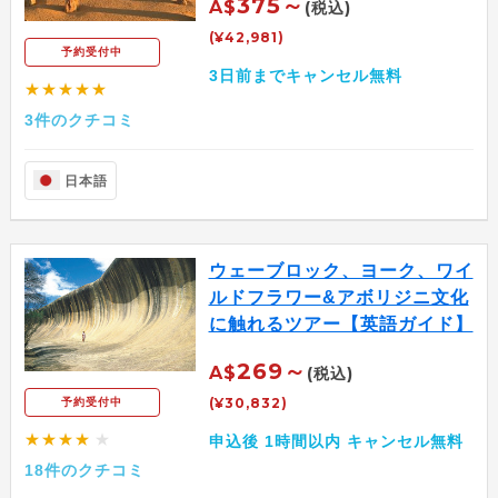
375～
A$
(税込)
(¥42,981)
予約受付中
3日前までキャンセル無料
★★★★★
3件のクチコミ
日本語
ウェーブロック、ヨーク、ワイ
ルドフラワー&アボリジニ文化
に触れるツアー【英語ガイド】
269～
A$
(税込)
(¥30,832)
予約受付中
★★★★
★
申込後 1時間以内 キャンセル無料
18件のクチコミ