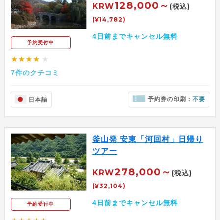
128,000～
KRW
(税込)
(¥14,782)
4日前までキャンセル無料
予約受付中
★★★★
★
7件のクチコミ
予約券の印刷：
不要
日本語
釜山発 安東「河回村」日帰り
ツアー
278,000～
KRW
(税込)
(¥32,104)
4日前までキャンセル無料
予約受付中