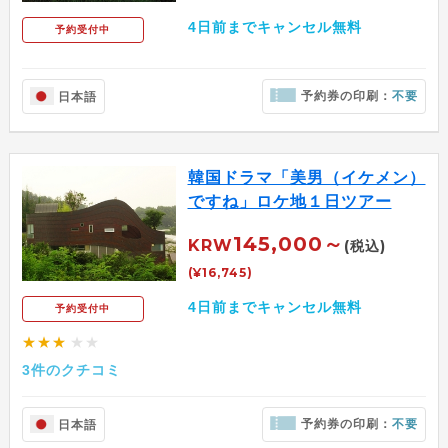
4日前までキャンセル無料
予約受付中
予約券の印刷：
不要
日本語
韓国ドラマ「美男（イケメン）
ですね」ロケ地１日ツアー
145,000～
KRW
(税込)
(¥16,745)
4日前までキャンセル無料
予約受付中
★★★
★★
3件のクチコミ
予約券の印刷：
不要
日本語