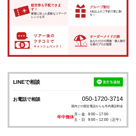
航空券も手配できま
グループ割引
す！
4名以上のご予約で
更に割
要望に沿った柔軟な
ツアーア
引！
レンジも可
オーダーメイドの旅
あなただけの周遊・個人旅行
を
旅のプロが提案
LINEで相談
050-1720-3714
お電話で相談
国内どの固定電話からも市内通話料金
月～金
9:00～17:00
年中無休
土・日
9:00～12:00（正午）