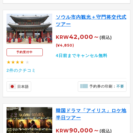
ソウル市内観光＋守門将交代式
ツアー
42,000～
KRW
(税込)
(¥4,850)
予約受付中
4日前までキャンセル無料
★★★★
★
2件のクチコミ
予約券の印刷：
不要
日本語
韓国ドラマ「アイリス」ロケ地
半日ツアー
90,000～
KRW
(税込)