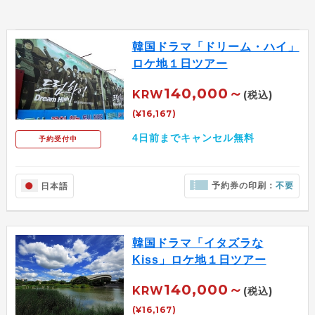
韓国ドラマ「ドリーム・ハイ」
ロケ地１日ツアー
140,000～
KRW
(税込)
(¥16,167)
4日前までキャンセル無料
予約受付中
予約券の印刷：
不要
日本語
韓国ドラマ「イタズラな
Kiss」ロケ地１日ツアー
140,000～
KRW
(税込)
(¥16,167)