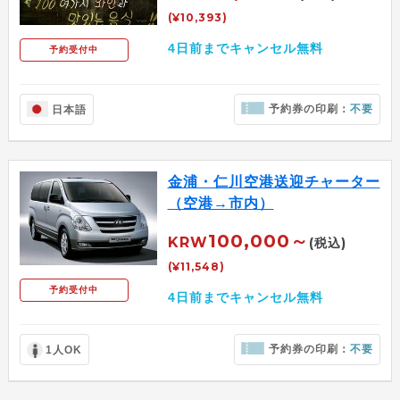
(¥10,393)
4日前までキャンセル無料
予約受付中
予約券の印刷：
不要
日本語
金浦・仁川空港送迎チャーター
（空港→市内）
100,000～
KRW
(税込)
(¥11,548)
予約受付中
4日前までキャンセル無料
予約券の印刷：
不要
1人OK