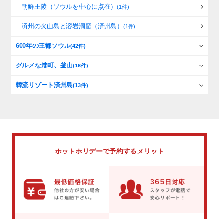
朝鮮王陵（ソウルを中心に点在）
(1件)
済州の火山島と溶岩洞窟（済州島）
(1件)
600年の王都ソウル
(42件)
グルメな港町、釜山
(16件)
韓流リゾート済州島
(13件)
ホットホリデーで
予約するメリット