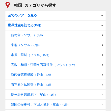
韓国
カテゴリから探す
全てのツアーを見る
世界遺産を訪ねる
(19件)
昌徳宮（ソウル）
(9件)
宗廟（ソウル）
(7件)
水原・華城（ソウル）
(5件)
高敞・和順・江華支石墓遺跡（ソウル）
(1件)
海印寺蔵経板殿（釜山）
(2件)
石窟庵と仏国寺（釜山）
(3件)
慶州歴史遺跡地区（釜山）
(2件)
韓国の歴史村：河回と良洞（釜山）
(1件)