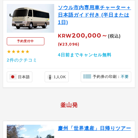
ソウル市内専用車チャーター＋
日本語ガイド付き (半日または
1日)
200,000～
KRW
(税込)
予約受付中
(¥23,096)
★★★★★
4日前までキャンセル無料
2件のクチコミ
予約券の印刷：
不要
日本語
1人OK
釜山発
慶州「世界遺産」日帰りツアー