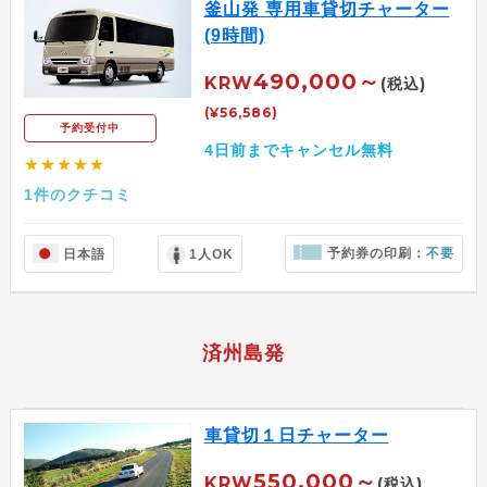
釜山発 専用車貸切チャーター
(9時間)
490,000～
KRW
(税込)
(¥56,586)
予約受付中
4日前までキャンセル無料
★★★★★
1件のクチコミ
予約券の印刷：
不要
日本語
1人OK
済州島発
車貸切１日チャーター
550,000～
KRW
(税込)