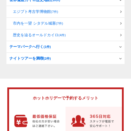
(10件)
エジプト考古学博物館
(7件)
市内を一望 シタデル城塞
(7件)
歴史を辿るオールドカイロ
(4件)
テーマパークへ行く
(1件)
ナイトツアーを満喫
(2件)
ホットホリデーで
予約するメリット