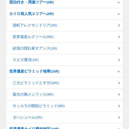
宿泊付き・周遊ツアー
(6件)
カイロ発人気エリアへ
(8件)
港町アレクサンドリア
(2件)
世界遺産ルクソール
(5件)
砂漠の隠れ家オアシス
(1件)
スエズ運河
(1件)
世界遺産ピラミッド地帯
(15件)
三大ピラミッドとギザ
(15件)
最古の都メンフィス
(9件)
サッカラの階段ピラミッド
(9件)
ダハシュール
(2件)
世界遺産カイロ歴史地区