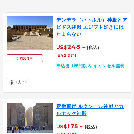
デンデラ（ハトホル）神殿とア
ビドス神殿 エジプト好きには
たまらない
248～
US$
(税込)
(¥40,271)
予約受付中
申込後 1時間以内 キャンセル無料
1人OK
定番東岸 ルクソール神殿とカ
ルナック神殿
175～
US$
(税込)