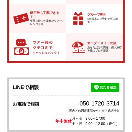
航空券も手配できま
グループ割引
す！
4名以上のご予約で
更に割
要望に沿った柔軟な
ツアーア
引！
レンジも可
オーダーメイドの旅
あなただけの周遊・個人旅行
を
旅のプロが提案
LINEで相談
050-1720-3714
お電話で相談
国内どの固定電話からも市内通話料金
月～金
9:00～17:00
年中無休
土・日
9:00～12:00（正午）