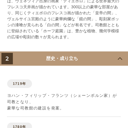
は、ヴェネツィア出身の画家「ティエポロ」による世界最大の
フレスコ天井画が描かれています。300以上の豪華な部屋があ
り、同じくティエポロのフレスコ画が描かれた「皇帝の間」、
ヴェルサイユ宮殿のように豪華絢爛な「鏡の間」、彫刻家ボッ
シの漆喰が見られる「白の間」などが有名です。司教館ととも
に登録されている「ホーフ庭園」は、豊かな植物、幾何学模様
の広場や彫刻の数々が見られます。
2
歴史・成り立ち
1719年
ヨハン・フィリップ・フランツ（シェーンボルン家）が
司教となり、
豪華な司教館の建設を発案。
1780年