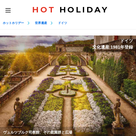
HOT
HOLIDAY
toggle
navigation
ホットホリデー
世界遺産
ドイツ
ドイツ
文化遺産 1981年登録
ヴュルツブルク司教館、その庭園群と広場