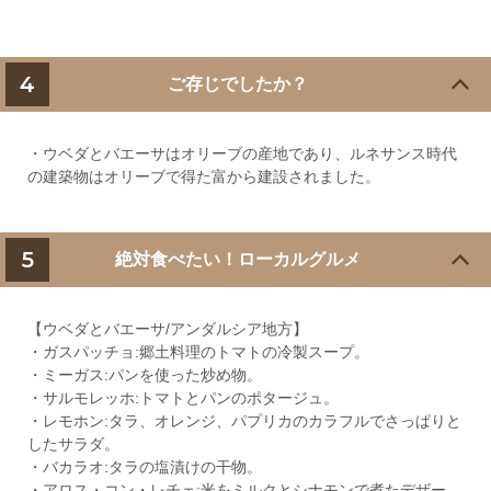
4
ご存じでしたか？
・ウベダとバエーサはオリーブの産地であり、ルネサンス時代
の建築物はオリーブで得た富から建設されました。
5
絶対食べたい！ローカルグルメ
【ウベダとバエーサ/アンダルシア地方】
・ガスパッチョ:郷土料理のトマトの冷製スープ。
・ミーガス:パンを使った炒め物。
・サルモレッホ:トマトとパンのポタージュ。
・レモホン:タラ、オレンジ、パプリカのカラフルでさっぱりと
したサラダ。
・バカラオ:タラの塩漬けの干物。
・アロス・コン・レチェ:米をミルクとシナモンで煮たデザー