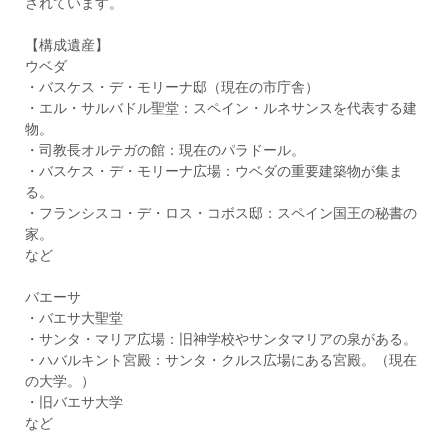
されています。
【構成遺産】
ウベダ
・バスケス・デ・モリーナ邸（現在の市庁舎）
・エル・サルバドル聖堂：スペイン・ルネサンスを代表する建
物。
・司教長オルテガの館：現在のパラドール。
・バスケス・デ・モリーナ広場：ウベダの重要建築物が集ま
る。
・フランシスコ・デ・ロス・コボス邸：スペイン国王の秘書の
家。
など
バエーサ
・バエサ大聖堂
・サンタ・マリア広場：旧神学校やサンタマリアの泉がある。
・ハバルキント宮殿：サンタ・クルス広場にある宮殿。（現在
の大学。）
・旧バエサ大学
など