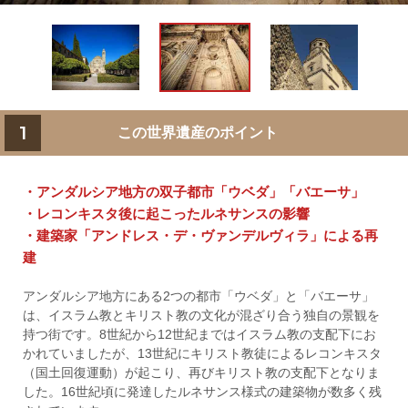
1
この世界遺産のポイント
・アンダルシア地方の双子都市「ウベダ」「バエーサ」
・レコンキスタ後に起こったルネサンスの影響
・建築家「アンドレス・デ・ヴァンデルヴィラ」による再
建
アンダルシア地方にある2つの都市「ウベダ」と「バエーサ」
は、イスラム教とキリスト教の文化が混ざり合う独自の景観を
持つ街です。8世紀から12世紀まではイスラム教の支配下にお
かれていましたが、13世紀にキリスト教徒によるレコンキスタ
（国土回復運動）が起こり、再びキリスト教の支配下となりま
した。16世紀頃に発達したルネサンス様式の建築物が数多く残