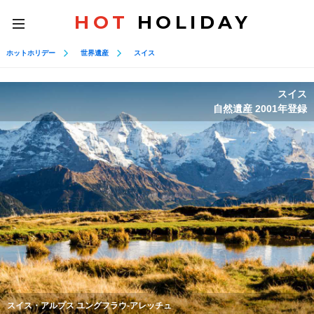
HOT
HOLIDAY
toggle
navigation
ホットホリデー
世界遺産
スイス
スイス
自然遺産 2001年登録
スイス・アルプス ユングフラウ-アレッチュ