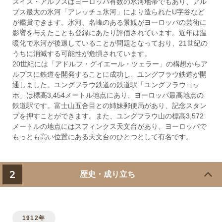
スイス・アルプスはヨーロッパ有数の氷河地帯でもあり、アル
プス最大の氷河「アレッチュ氷河」により造られたU字谷など
が鑑賞できます。氷河、名峰のある景観がヨーロッパの芸術に
影響を与えたことも登録にあたり評価されています。近年は温
暖化で氷河が後退していることが問題となっており、21世紀の
うちに消滅する可能性が危惧されています。
20世紀には「アドルフ・グイエール・ツェラー」の構想からア
ルプスに鉄道を開発することに成功し、ユングフラウ鉄道が開
通しました。ユングフラウ鉄道の鉄道駅「ユングフラウヨッ
ホ」は標高3,454メートル地点にあり、ヨーロッパ最高地点の
鉄道駅です。富士山五合目との姉妹郵便局があり、記念スタン
プを押すことができます。また、ユングフラウ山の標高3,572
メートルの地点にはスフィンクス天文台があり、ヨーロッパで
もっとも高い位置にある天文台のひとつとして有名です。
2
歴史・成り立ち
1912年