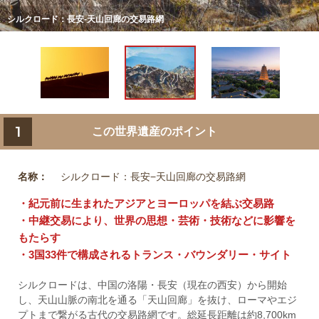
シルクロード：長安-天山回廊の交易路網
1
この世界遺産のポイント
名称：
シルクロード：長安−天山回廊の交易路網
・紀元前に生まれたアジアとヨーロッパを結ぶ交易路
・中継交易により、世界の思想・芸術・技術などに影響を
もたらす
・3国33件で構成されるトランス・バウンダリー・サイト
シルクロードは、中国の洛陽・長安（現在の西安）から開始
し、天山山脈の南北を通る「天山回廊」を抜け、ローマやエジ
プトまで繋がる古代の交易路網です。総延長距離は約8,700km