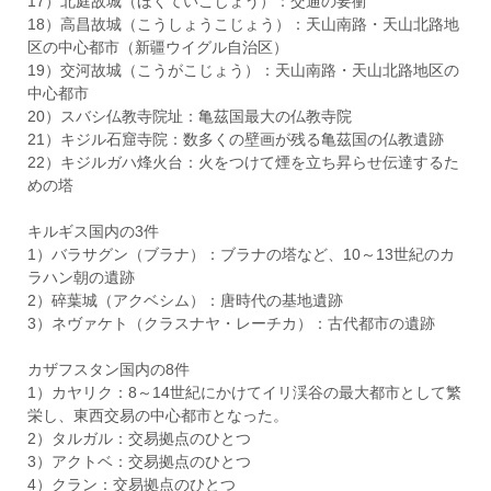
17）北庭故城（ほくていこじょう）：交通の要衝
18）高昌故城（こうしょうこじょう）：天山南路・天山北路地
区の中心都市（新疆ウイグル自治区）
19）交河故城（こうがこじょう）：天山南路・天山北路地区の
中心都市
20）スバシ仏教寺院址：亀茲国最大の仏教寺院
21）キジル石窟寺院：数多くの壁画が残る亀茲国の仏教遺跡
22）キジルガハ烽火台：火をつけて煙を立ち昇らせ伝達するた
めの塔
キルギス国内の3件
1）バラサグン（ブラナ）：ブラナの塔など、10～13世紀のカ
ラハン朝の遺跡
2）碎葉城（アクベシム）：唐時代の基地遺跡
3）ネヴァケト（クラスナヤ・レーチカ）：古代都市の遺跡
カザフスタン国内の8件
1）カヤリク：8～14世紀にかけてイリ渓谷の最大都市として繁
栄し、東西交易の中心都市となった。
2）タルガル：交易拠点のひとつ
3）アクトベ：交易拠点のひとつ
4）クラン：交易拠点のひとつ