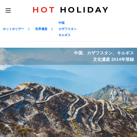
HOT
HOLIDAY
toggle
navigation
中国
ホットホリデー
世界遺産
カザフスタン
キルギス
中国、カザフスタン、キルギス
文化遺産 2014年登録