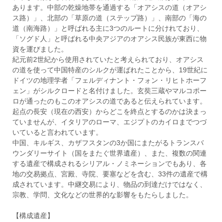
あります。中部の乾燥地帯を通過する「オアシスの道（オアシ
ス路）」、北部の「草原の道（ステップ路）」、南部の「海の
道（南海路）」と呼ばれる主に3つのルートに分けれており、
「ソグド人」と呼ばれる中央アジアのオアシス民族が東西に物
資を運びました。
紀元前2世紀から使用されていたと考えられており、オアシス
の道を使って中国特産のシルクが運ばれたことから、19世紀に
ドイツの地理学者「フェルディナント・フォン・リヒトホーフ
ェン」がシルクロードと名付けました。玄奘三蔵やマルコポー
ロが通ったのもこのオアシスの道であると伝えられています。
起点の長安（現在の西安）からどこを終点とするのかは決まっ
ていませんが、イタリアのローマ、エジプトのカイロまでつづ
いていると言われています。
中国、キルギス、カザフスタンの3か国にまたがるトランスバ
ウンダリーサイト（国をまたぐ世界遺産）、また、複数の関連
する遺産で構成されるシリアル・ノミネーションでもあり、各
地の交易拠点、宮殿、寺院、要塞などを含む、33件の遺産で構
成されています。中継交易により、物品の到達だけではなく、
宗教、学問、文化などの世界的な影響をもたらしました。
【構成遺産】