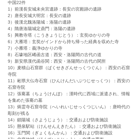
中国22件
1）前漢長安城未央宮遺跡：長安の宮殿跡の遺跡
2）唐長安城大明宮：長安の遺跡
3）後漢北魏洛陽城：洛陽の遺跡
4）隋唐洛陽城定鼎門：洛陽の遺跡
5）興教寺塔（こうきょうじとう）：玄奘ゆかりの寺
6）大雁塔：玄奘がインドから持ち帰った経典を収めた寺
7）小雁塔：義浄ゆかりの寺
8）石壕地区崤函古道：西安・洛陽間の古代の道
9）新安県漢代函谷関：西安・洛陽間の古代の関所
10）麦積山石窟群（ばくせきざんせっくつぐん）：西安の石窟
寺院
11）彬県大仏寺石窟（ひんけんだいぶつじせっくつ）：西安の
石窟寺院
12）張騫墓（ちょうけんぼ）：漢時代に西域に派遣され、情報
を集めた張騫の墓
13）炳霊寺石窟寺院（へいれいじせっくつじいん）：唐時代の
彫刻が残る
14）鎖陽城（さようじょう）：交通および防衛施設
15）懸泉駅站（けんせんえきたん）：交通および防衛施設
16）玉門関（ぎょくもんかん）：交通および防衛施設