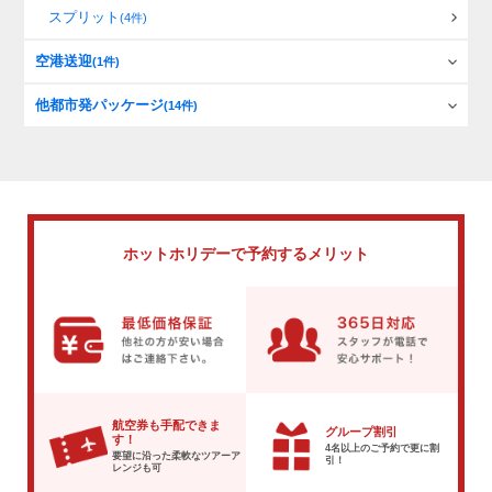
スプリット
(4件)
空港送迎
(1件)
他都市発パッケージ
(14件)
ホットホリデーで
予約するメリット
航空券も手配できま
グループ割引
す！
4名以上のご予約で
更に割
要望に沿った柔軟な
ツアーア
引！
レンジも可