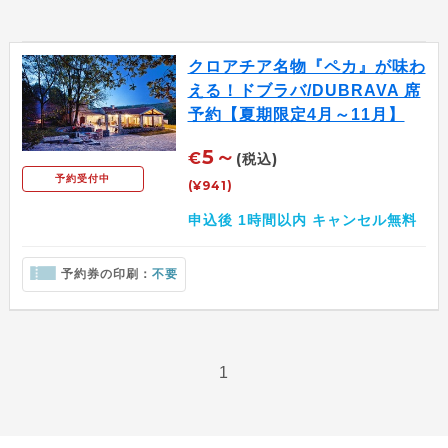
クロアチア名物『ペカ』が味わ
える！ドブラバ/DUBRAVA 席
予約【夏期限定4月～11月】
5～
€
(税込)
予約受付中
(¥941)
申込後 1時間以内 キャンセル無料
予約券の印刷：
不要
1