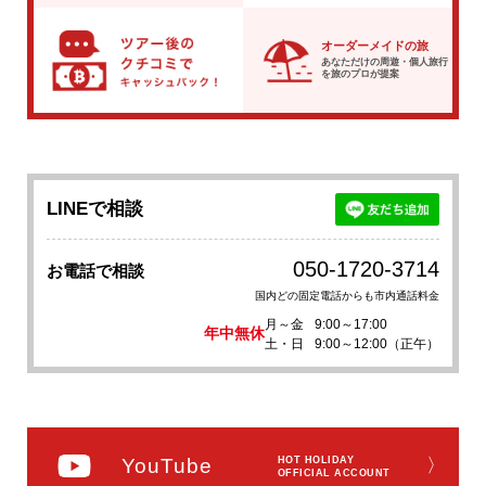
オーダーメイドの旅
あなただけの周遊・個人旅行
を
旅のプロが提案
LINEで相談
050-1720-3714
お電話で相談
国内どの固定電話からも市内通話料金
月～金
9:00～17:00
年中無休
土・日
9:00～12:00（正午）
YouTube
HOT HOLIDAY
〉
OFFICIAL ACCOUNT