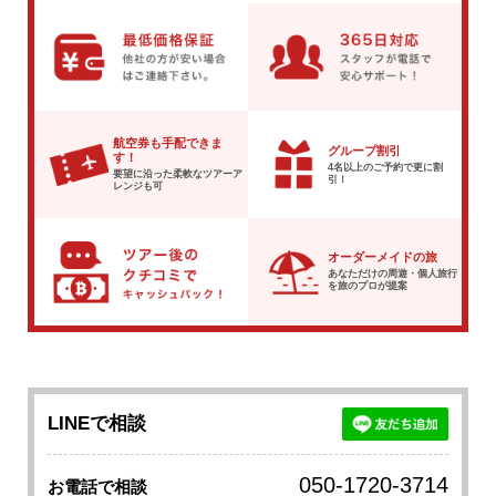
航空券も手配できま
グループ割引
す！
4名以上のご予約で
更に割
要望に沿った柔軟な
ツアーア
引！
レンジも可
オーダーメイドの旅
あなただけの周遊・個人旅行
を
旅のプロが提案
LINEで相談
050-1720-3714
お電話で相談