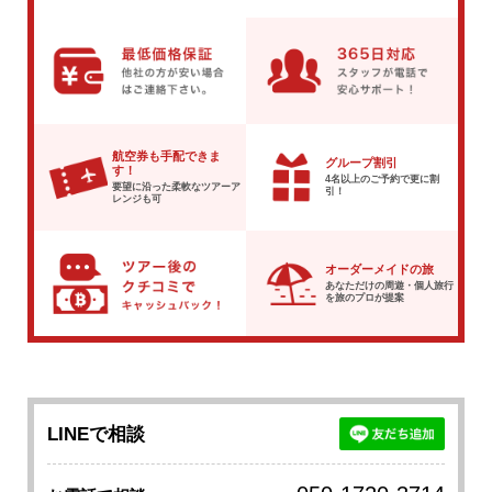
航空券も手配できま
グループ割引
す！
4名以上のご予約で
更に割
要望に沿った柔軟な
ツアーア
引！
レンジも可
オーダーメイドの旅
あなただけの周遊・個人旅行
を
旅のプロが提案
LINEで相談