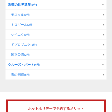
近郊の世界遺産
(5件)
モスタル
(0件)
トロギール
(2件)
シベニク
(0件)
ドブロブニク
(1件)
国立公園
(2件)
クルーズ・ボート
(4件)
青の洞窟
(5件)
ホットホリデーで
予約するメリット