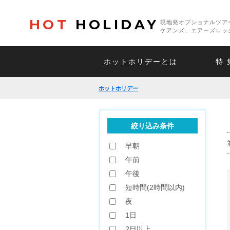
HOT
HOLIDAY
現地発オプショナルツア
ケアンズ、エアーズロッ
ホットホリデーとは
特 
ホットホリデー
絞り込み条件
早朝
午前
午後
短時間(2時間以内)
夜
1日
2日以上