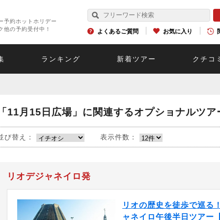
ー予約ホットホリデー
ク他の予約受付中！
よくあるご質問
お気に入り
集
ランキング
新着ツアー
クチコ
「11月15日広場」に関連するオプショナルツア
並び替え：
表示件数：
リオデジャネイロ発
リオの歴史を徒歩で巡る
ャネイロ午後半日ツアー