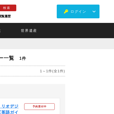
ログイン
閲覧履歴
ミ
世界遺産
ー一覧
1件
1～1件(全1件)
！リオデジ
予約受付中
【英語ガイ