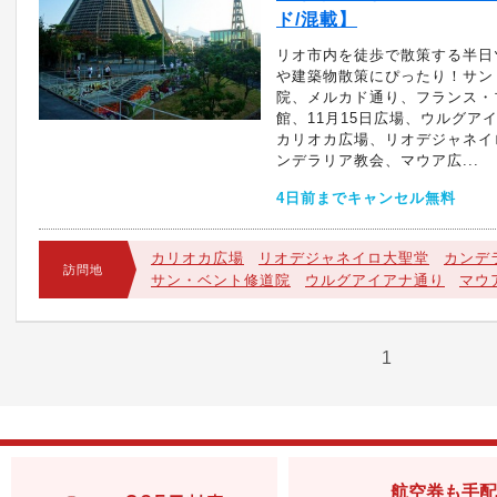
ド/混載】
リオ市内を徒歩で散策する半日
や建築物散策にぴったり！サン
院、メルカド通り、フランス・
館、11月15日広場、ウルグア
カリオカ広場、リオデジャネイ
ンデラリア教会、マウア広...
4日前までキャンセル無料
カリオカ広場
リオデジャネイロ大聖堂
カンデ
訪問地
サン・ベント修道院
ウルグアイアナ通り
マウ
1
航空券も手配