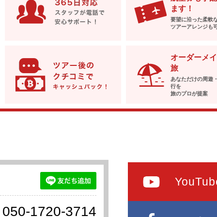
ます！
要望に沿った柔軟
ツアーアレンジも
オーダーメイ
旅
あなただけの周遊
行を
旅のプロが提案
YouTub
050-1720-3714