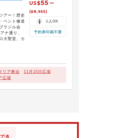
55～
US$
(¥8,955)
ツアー！歴史
・ベント修道
1人OK
ブラジル会
予約券印刷不要
イアナ通り、
ロ大聖堂、カ
ラリア教会
11月15日広場
ア広場
でき