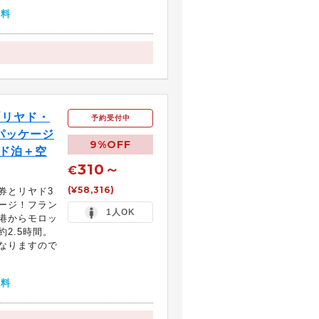
無料
｢リヤド・
予約受付中
パッケージ
9%OFF
ヤド泊＋空
310～
€
(¥58,316)
券とリヤド3
ージ！フラン
1人OK
港からモロッ
2.5時間。
なりますので
無料