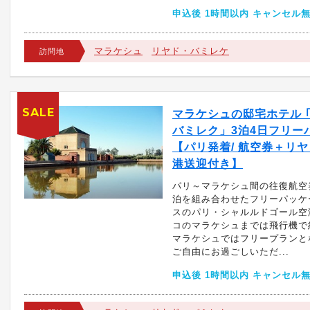
申込後 1時間以内 キャンセル
マラケシュ
リヤド・バミレケ
訪問地
SALE
マラケシュの邸宅ホテル 
バミレク」3泊4日フリー
【パリ発着/ 航空券＋リ
港送迎付き】
パリ～マラケシュ間の往復航空
泊を組み合わせたフリーパッケ
スのパリ・シャルルドゴール空
コのマラケシュまでは飛行機で約
マラケシュではフリープランと
ご自由にお過ごしいただ...
申込後 1時間以内 キャンセル