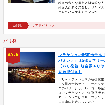
特有の豊かな風土と開放的な人
外国人が多く滞在し、リヤドの
ーロッパ人が多くセンスが...
リアドバミレク
訪問地
パリ発
SALE
マラケシュの邸宅ホテル 
バミレク」 2泊3日フリ
【パリ発着/ 航空券＋リ
港送迎付き】
パリ～マラケシュ間の往復航空
泊を組み合わせたフリーパッケ
スのパリ・シャルルドゴール空
コのマラケシュまでは飛行機で約
マラケシュではフリープランと
ご自由にお過ごしいただ...