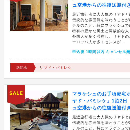
ュ空港からの往復送迎付
最近旅行者に大人気のリアドと
伝統的な雰囲気を味わうことが
テルのこと。特にマラケシュで
特有の豊かな風土と開放的な人
外国人が多く滞在し、リヤドの
ーロッパ人が多くセンスが...
申込後 1時間以内 キャンセル
リヤド・バミレケ
訪問地
SALE
マラケシュのお手頃邸宅
ヤド・バミレケ」1泊2日
ュ空港からの往復送迎付
最近旅行者に大人気のリヤドと
伝統的な雰囲気を味わうことが
テルのこと。特にマラケシュで