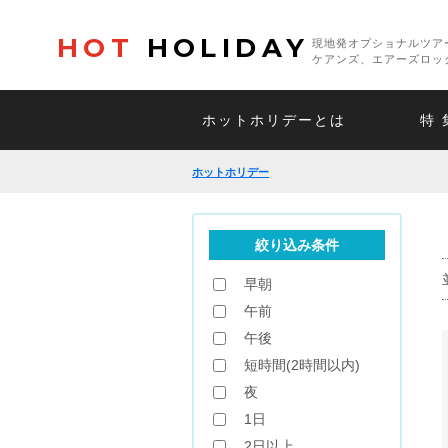
HOT
HOLIDAY
現地発オプショナルツア
ケアンズ、エアーズロッ
ホットホリデーとは
特 
ホットホリデー
絞り込み条件
早朝
午前
午後
短時間(2時間以内)
夜
1日
2日以上