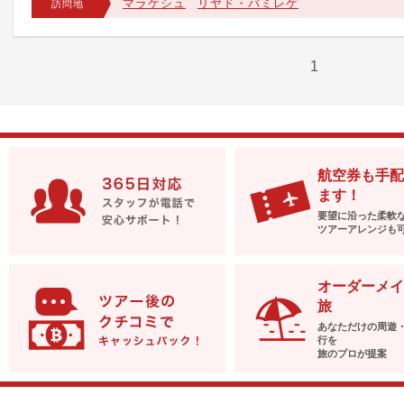
マラケシュ
リヤド・バミレケ
訪問地
1
航空券も手配
ます！
要望に沿った柔軟
ツアーアレンジも
オーダーメイ
旅
あなただけの周遊
行を
旅のプロが提案