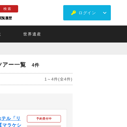
ログイン
閲覧履歴
ミ
世界遺産
ツアー一覧
4件
1～4件(全4件)
ホテル「リ
予約受付中
【マラケシ