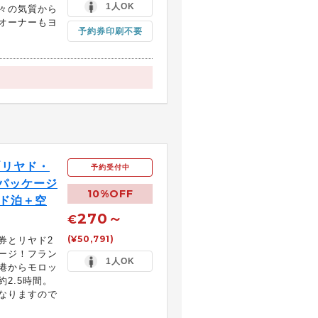
1人OK
々の気質から
オーナーもヨ
予約券印刷不要
｢リヤド・
予約受付中
ーパッケージ
10%OFF
ヤド泊＋空
270～
€
(¥50,791)
券とリヤド2
ージ！フラン
1人OK
港からモロッ
2.5時間。
なりますので