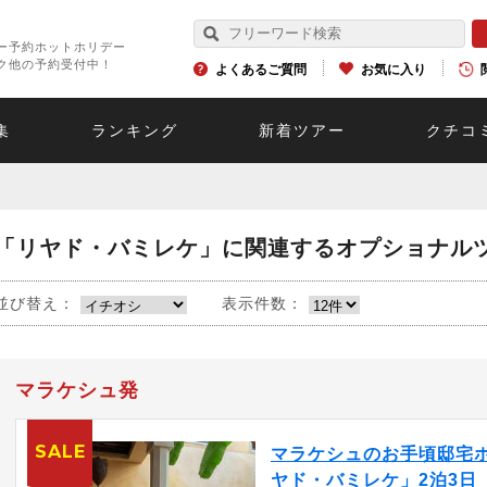
ー予約ホットホリデー
ク他の予約受付中！
よくあるご質問
お気に入り
集
ランキング
新着ツアー
クチコ
「リヤド・バミレケ」に関連するオプショナル
並び替え：
表示件数：
マラケシュ発
SALE
マラケシュのお手頃邸宅
ヤド・バミレケ」2泊3日