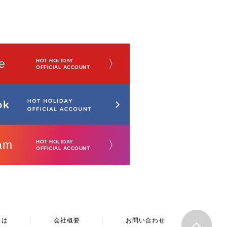
e
〉
HOT HOLIDAY
OFFICIAL ACCOUNT
am
〉
HOT HOLIDAY
OFFICIAL ACCOUNT
とは
｜
会社概要
｜
お問い合わせ