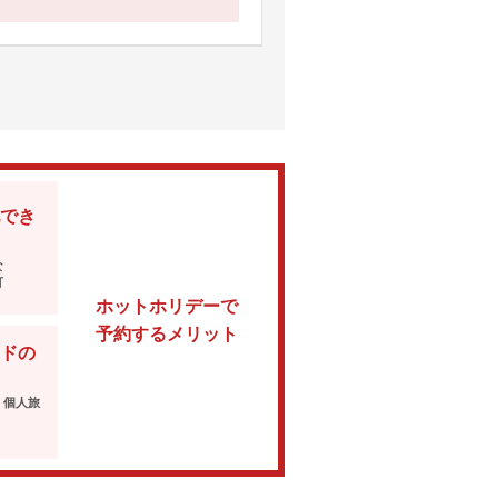
でき
な
可
ホットホリデーで
予約するメリット
ドの
・個人旅