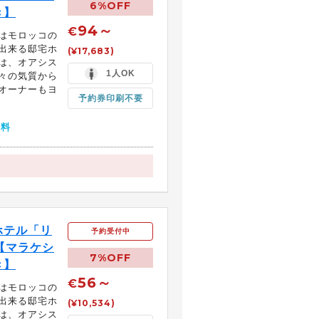
6%OFF
き】
94～
€
はモロッコの
出来る邸宅ホ
(¥17,683)
は、オアシス
1人OK
々の気質から
オーナーもヨ
予約券印刷不要
無料
ホテル「リ
予約受付中
【マラケシ
7%OFF
き】
56～
€
はモロッコの
出来る邸宅ホ
(¥10,534)
は、オアシス