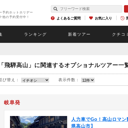
ー予約ホットホリデー
ク他の予約受付中！
よくあるご質問
お気に入り
集
ランキング
新着ツアー
クチコ
「飛騨高山」に関連するオプショナルツアー一
並び替え：
表示件数：
岐阜発
人力車でGo！高山ロマン
県高山市】