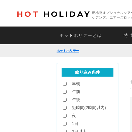
HOT
HOLIDAY
現地発オプショナルツア
ケアンズ、エアーズロッ
ホットホリデーとは
特 
ホットホリデー
絞り込み条件
早朝
午前
午後
短時間(2時間以内)
夜
1日
2日以上