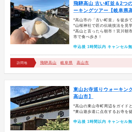
飛騨高山 古い町並＆2つ
ーキングツアー【岐阜県
*高山市の「古い町並」を徒歩
*山桜神社で匠の伝統技法を見
*高山と言ったら朝市！宮川朝
市で食べ歩き！
申込後 1時間以内 キャンセル
飛騨高山
岐阜県
高山市
訪問地
東山お寺巡りウォーキン
高山市】
*高山の東山寺町周辺をガイド
*東山遊歩道に点在するお寺を
申込後 1時間以内 キャンセル