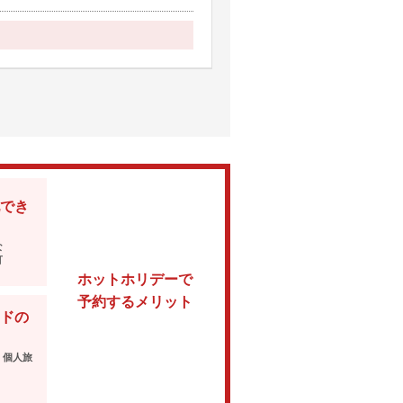
でき
な
可
ホットホリデーで
予約するメリット
ドの
・個人旅