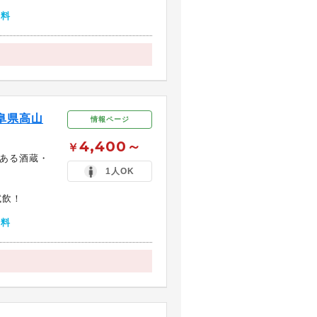
無料
阜県高山
情報ページ
4,400～
￥
史ある酒蔵・
1人OK
試飲！
無料