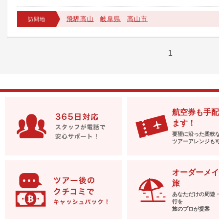
飛騨高山
岐阜県
高山市
訪問地
1
航空券も手配
ます！
要望に沿った柔軟
ツアーアレンジも
オーダーメイ
旅
あなただけの周遊
行を
旅のプロが提案