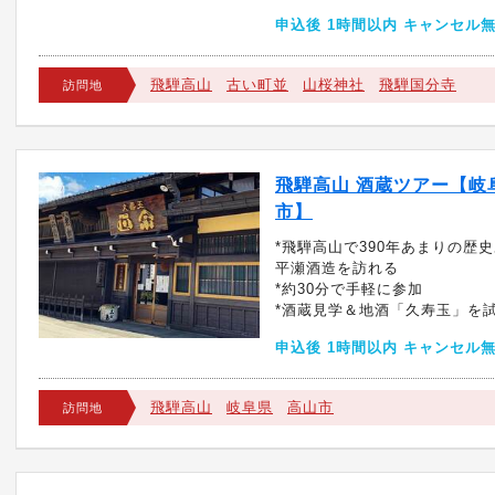
申込後 1時間以内 キャンセル
飛騨高山
古い町並
山桜神社
飛騨国分寺
訪問地
飛騨高山 酒蔵ツアー【岐
市】
*飛騨高山で390年あまりの歴
平瀬酒造を訪れる
*約30分で手軽に参加
*酒蔵見学＆地酒「久寿玉」を
申込後 1時間以内 キャンセル
飛騨高山
岐阜県
高山市
訪問地