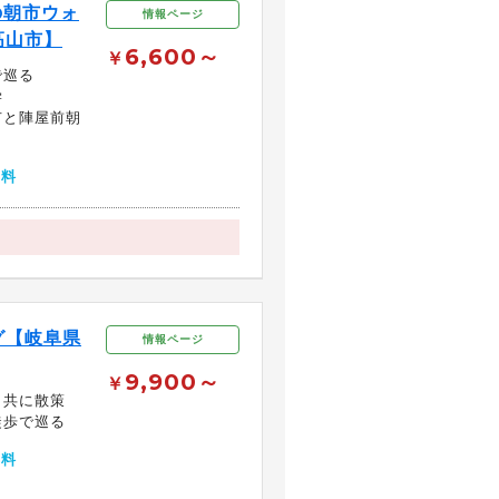
の朝市ウォ
情報ページ
高山市】
6,600～
￥
で巡る
学
市と陣屋前朝
無料
グ【岐阜県
情報ページ
9,900～
￥
と共に散策
徒歩で巡る
無料