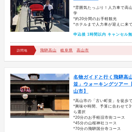
*雰囲気たっぷり！人力車で高
学
*約20分間のお手軽観光
*ホテルまで人力車が迎えに来
申込後 1時間以内 キャンセル
飛騨高山
岐阜県
高山市
訪問地
名物ガイドと行く飛騨高
並」ウォーキングツアー
山市】
*高山市の「古い町並」を徒歩
*興味や時間、予算に合わせて
ら選択
*20分のお手軽旧市街コース
*45分の山桜神社コース
*70分の飛騨国分寺コース