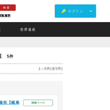
ログイン
閲覧履歴
ミ
世界遺産
覧
5件
1～5件(全5件)
観光【岐阜
情報ページ