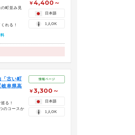
4,400～
￥
山の町並み見
日本語
1人OK
てくれる！
無料
山「古い町
情報ページ
【岐阜県高
3,300～
￥
日本語
で巡る！
3つのコースか
1人OK