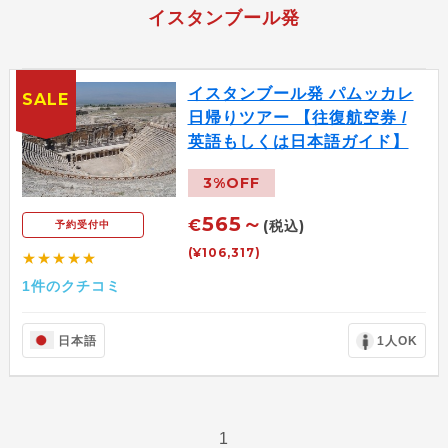
イスタンブール発
イスタンブール発 パムッカレ
SALE
日帰りツアー 【往復航空券 /
英語もしくは日本語ガイド】
3%OFF
565～
€
(税込)
予約受付中
(¥106,317)
★★★★★
1件のクチコミ
日本語
1人OK
1