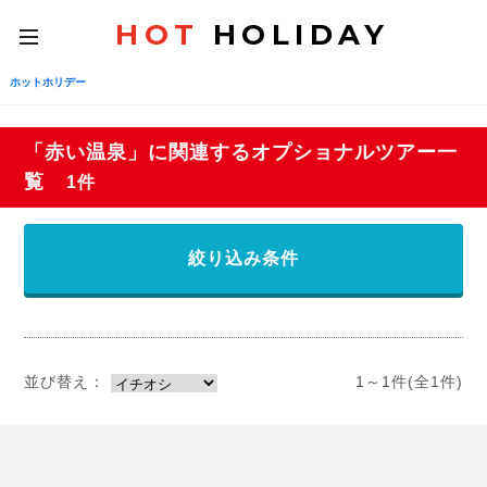
HOT
HOLIDAY
toggle
navigation
ホットホリデー
「赤い温泉」に関連するオプショナルツアー一
覧
1件
絞り込み条件
並び替え：
1～1件(全1件)