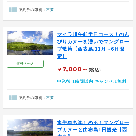
予約券の印刷：
不要
マイラ川午前半日コース！のん
びりカヌーを漕いでマングロー
ブ散策【西表島/11月～6月限
定】
情報ページ
7,000～
￥
(税込)
申込後 1時間以内 キャンセル無料
予約券の印刷：
不要
水牛車も楽しめる！マングロー
ブカヌーと由布島1日観光【西