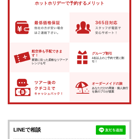
ホットホリデーで
予約するメリット
航空券も手配できま
グループ割引
す！
4名以上のご予約で
更に割
要望に沿った柔軟な
ツアーア
引！
レンジも可
オーダーメイドの旅
あなただけの周遊・個人旅行
を
旅のプロが提案
LINEで相談