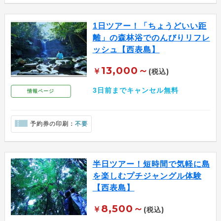
1日ツアー！「ちょうどいい距
離」の森林浴でのんびりリフレ
ッシュ【西表島】
13,000～
￥
(税込)
3日前までキャンセル無料
情報ページ
予約券の印刷：
不要
半日ツアー！短時間で気軽に島
を楽しむプチジャングル体験
【西表島】
8,500～
￥
(税込)