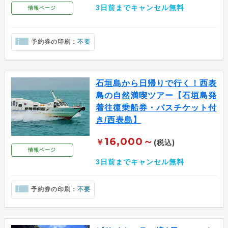
3日前までキャンセル無料
情報ページ
予約券の印刷：
不要
石垣島から日帰りで行く！西表
島の自然満喫ツアー【石垣島発
着往復乗船券・バスチケット付
き/西表島】
16,000～
￥
(税込)
情報ページ
3日前までキャンセル無料
予約券の印刷：
不要