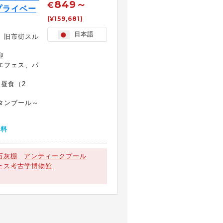
849～
€
プライベー
(¥159,681)
日本語
、旧市街スル
迎
エフェス、パ
、昼食（2
タンブール～
無料
石灰棚
アンティークプール
ェス考古学博物館