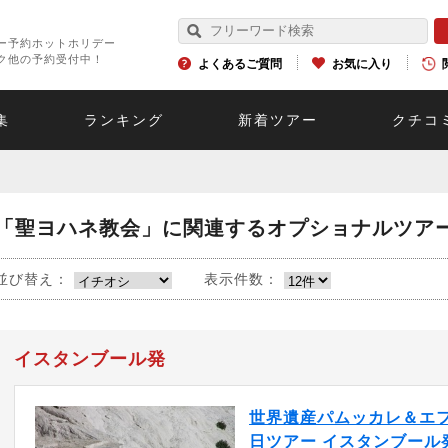
ー予約ホットホリデー
ク他の予約受付中！
よくあるご質問
お気に入り
集
ランキング
新着ツアー
クチコ
「聖ヨハネ教会」に関連するオプショナルツア
並び替え：
表示件数：
イスタンブール発
世界遺産パムッカレ＆エフ
日ツアー イスタンブール