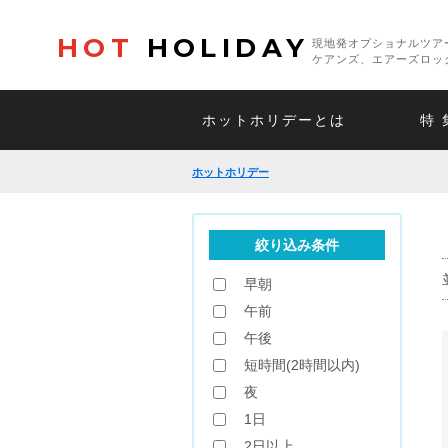
HOT
HOLIDAY
現地発オプショナルツア
ケアンズ、エアーズロッ
ホットホリデーとは
特 
ホットホリデー
絞り込み条件
早朝
午前
午後
短時間(2時間以内)
夜
1日
2日以上