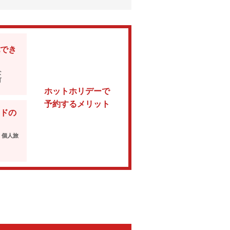
でき
な
可
ホットホリデーで
予約するメリット
ドの
・個人旅