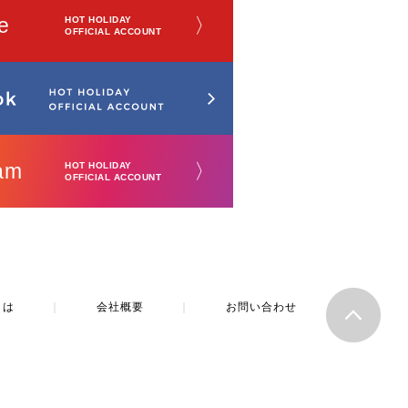
e
〉
HOT HOLIDAY
OFFICIAL ACCOUNT
am
〉
HOT HOLIDAY
OFFICIAL ACCOUNT
とは
｜
会社概要
｜
お問い合わせ