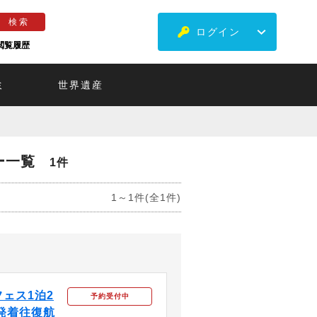
ログイン
閲覧履歴
ミ
世界遺産
ー一覧
1件
1～1件(全1件)
ェス1泊2
予約受付中
発着往復航