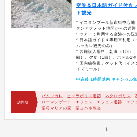
空券＆日本語ガイド付き
ト観光
* イスタンブール新市街中心地
タンアフメット地区からの送迎
* ツアーで利用する空港への送
* 日本語ガイド＆専用車利用（
ムッカレ観光のみ）
* 各施設入場料、朝食（1回）
回）、夕食（1回）、ホテル1泊
* 国内線往復チケット代（イス
イズミール）
申込後 1時間以内 キャンセル
パムッカレ
ヒエラポリス遺跡
ネクロポリス
ローマンゲート
エフェス
エフェス遺跡
エフ
訪問地
聖母マリアの家
聖ヨハネ教会
1