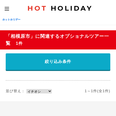
HOT
HOLIDAY
toggle
navigation
ホットホリデー
「相模原市」に関連するオプショナルツアー一
覧
1件
絞り込み条件
並び替え：
1～1件(全1件)