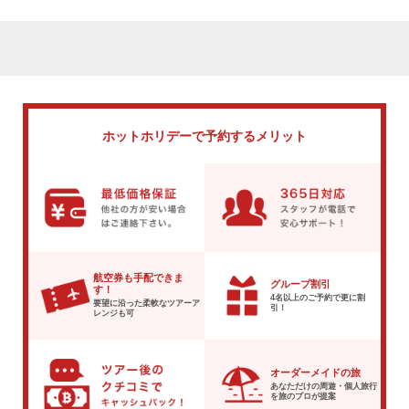
ホットホリデーで
予約するメリット
航空券も手配できま
グループ割引
す！
4名以上のご予約で
更に割
要望に沿った柔軟な
ツアーア
引！
レンジも可
オーダーメイドの旅
あなただけの周遊・個人旅行
を
旅のプロが提案