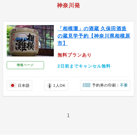
神奈川発
「相模灘」の酒蔵 久保田酒造
の蔵見学予約【神奈川県相模原
市】
無料プランあり
情報ページ
2日前までキャンセル無料
予約券の印刷：
不要
日本語
1人OK
1