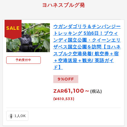
ヨハネスブルグ発
ウガンダゴリラ＆チンパンジー
SALE
トレッキング 5泊6日！ブウィ
ンディ国立公園・クイーンエリ
ザベス国立公園を訪問【ヨハネ
スブルク空港発着/ 航空券＋宿
＋空港送迎＋観光/ 英語ガイ
予約受付中
ド】
9%OFF
61,100～
ZAR
(税込)
(¥610,533)
1人OK