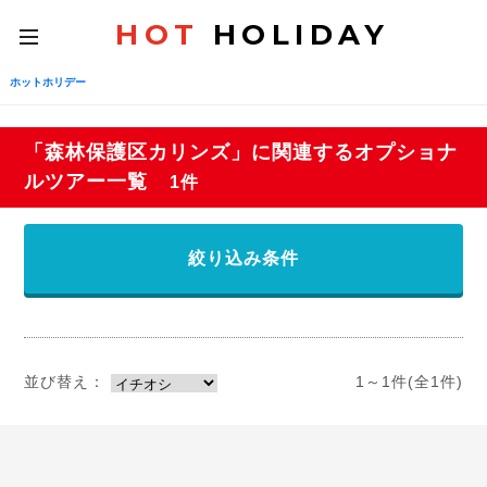
HOT
HOLIDAY
toggle
navigation
ホットホリデー
「森林保護区カリンズ」に関連するオプショナ
ルツアー一覧
1件
絞り込み条件
並び替え：
1～1件(全1件)