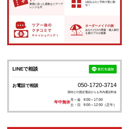
4名以上のご予約で
更に割
要望に沿った柔軟な
ツアーア
引！
レンジも可
オーダーメイドの旅
あなただけの周遊・個人旅行
を
旅のプロが提案
LINEで相談
050-1720-3714
お電話で相談
国内どの固定電話からも市内通話料金
月～金
9:00～17:00
年中無休
土・日
9:00～12:00（正午）