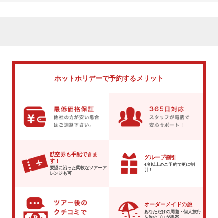
ホットホリデーで
予約するメリット
航空券も手配できま
グループ割引
す！
4名以上のご予約で
更に割
要望に沿った柔軟な
ツアーア
引！
レンジも可
オーダーメイドの旅
あなただけの周遊・個人旅行
を
旅のプロが提案