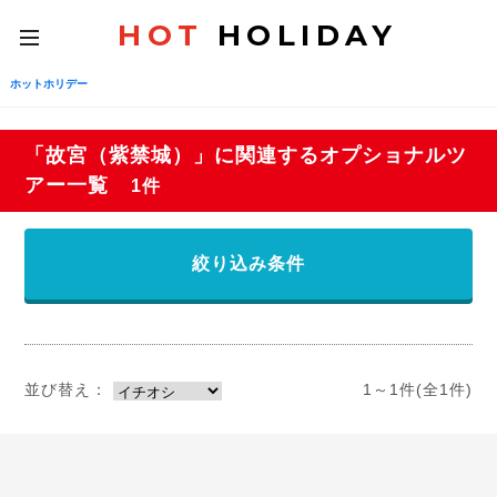
HOT
HOLIDAY
toggle
navigation
ホットホリデー
「故宮（紫禁城）」に関連するオプショナルツ
アー一覧
1件
絞り込み条件
並び替え：
1～1件(全1件)