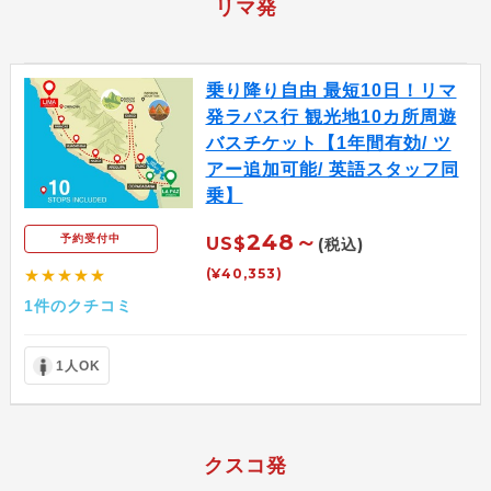
リマ発
乗り降り自由 最短10日！リマ
発ラパス行 観光地10カ所周遊
バスチケット【1年間有効/ ツ
アー追加可能/ 英語スタッフ同
乗】
248～
予約受付中
US$
(税込)
(¥40,353)
★★★★★
1件のクチコミ
1人OK
クスコ発