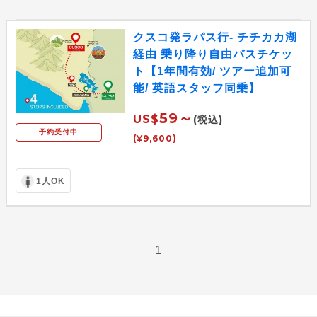
クスコ発ラパス行- チチカカ湖
経由 乗り降り自由バスチケッ
ト【1年間有効/ ツアー追加可
能/ 英語スタッフ同乗】
59～
US$
(税込)
予約受付中
(¥9,600)
1人OK
1