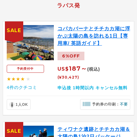
ラパス発
コパカバーナとチチカカ湖に浮
SALE
かぶ太陽の島を訪れる1日【専
用車/ 英語ガイド】
6%OFF
187～
US$
(税込)
予約受付中
(¥30,427)
★★★★
★
4件のクチコミ
申込後 1時間以内 キャンセル無料
予約券の印刷：
不要
1人OK
ティワナク遺跡とチチカカ湖＆
SALE
太陽の島1泊2日パッケージ