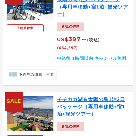
（専用車移動+宿1泊+観光ツア
ー）
6%OFF
予約受付中
397～
US$
(税込)
(¥64,597)
申込後 1時間以内 キャンセル無料
予約券の印刷：
不要
チチカカ湖＆太陽の島1泊2日
SALE
パッケージ（専用車移動+宿1
泊+観光ツアー）
6%OFF