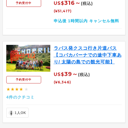
316～
US$
(税込)
予約受付中
(¥51,417)
申込後 1時間以内 キャンセル無料
ラパス発クスコ行き片道バス
【コパカバーナでの途中下車あ
り/ 太陽の島での観光可能】
39～
US$
(税込)
予約受付中
(¥6,346)
★★★★
★
4件のクチコミ
1人OK