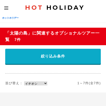
HOT
HOLIDAY
toggle
navigation
ホットホリデー
「太陽の島」に関連するオプショナルツアー一
覧
7件
絞り込み条件
並び替え：
1～7件(全7件)