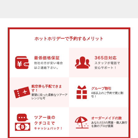
ホットホリデーで
予約するメリット
航空券も手配できま
グループ割引
す！
4名以上のご予約で
更に割
要望に沿った柔軟な
ツアーア
引！
レンジも可
オーダーメイドの旅
あなただけの周遊・個人旅行
を
旅のプロが提案