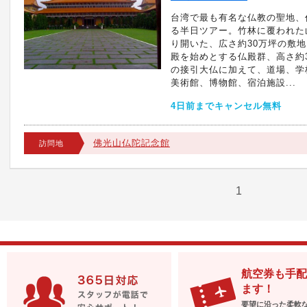
台湾で最も有名な仏教の聖地、
る半日ツアー。竹林に覆われた
り開いた、広さ約30万坪の敷
殿を始めとする仏殿群、高さ約
の接引大仏に加えて、道場、学
美術館、博物館、宿泊施設...
4日前までキャンセル無料
佛光山仏陀記念館
訪問地
1
航空券も手配
ます！
要望に沿った柔軟