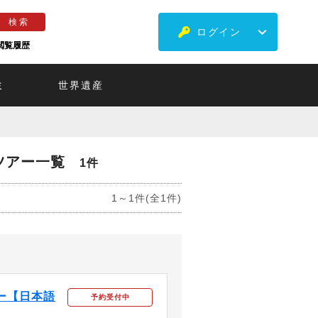
ログイン
閲覧履歴
ミ
世界遺産
ツアー一覧
1件
1～1件(全1件)
ー【日本語
予約受付中