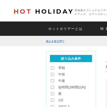
HOT
HOLIDAY
現地発オプショナルツア
ケアンズ、エアーズロッ
ホットホリデーとは
特 
ホットホリデー
絞り込み条件
早朝
午前
午後
短時間(2時間以内)
夜
1日
2日以上