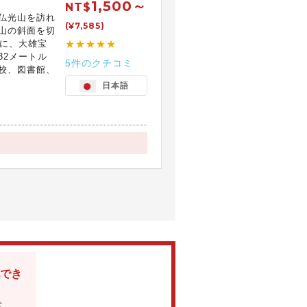
1,500～
NT$
仏光山を訪れ
(¥7,585)
山の斜面を切
地に、大雄宝
★★★★★
32メートル
5件のクチコミ
校、図書館、
日本語
でき
な