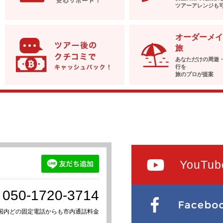
ツアーアレンジも
オーダーメイ
旅
あなただけの周遊
行を
旅のプロが提案
YouTub
050-1720-3714
国内どの固定電話からも市内通話料金