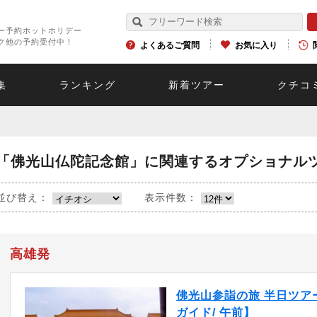
ー予約ホットホリデー
ク他の予約受付中！
よくあるご質問
お気に入り
集
ランキング
新着ツアー
クチコ
「佛光山仏陀記念館」に関連するオプショナル
並び替え：
表示件数：
高雄発
佛光山参詣の旅 半日ツア
ガイド/ 午前】