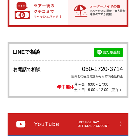
オーダーメイドの旅
あなただけの周遊・個人旅行
を
旅のプロが提案
LINEで相談
050-1720-3714
お電話で相談
国内どの固定電話からも市内通話料金
月～金
9:00～17:00
年中無休
土・日
9:00～12:00（正午）
YouTube
HOT HOLIDAY
〉
OFFICIAL ACCOUNT