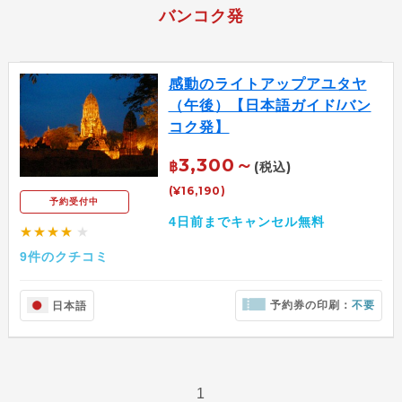
バンコク発
感動のライトアップアユタヤ
（午後）【日本語ガイド/バン
コク発】
3,300～
฿
(税込)
(¥16,190)
予約受付中
4日前までキャンセル無料
★★★★
★
9件のクチコミ
予約券の印刷：
不要
日本語
1