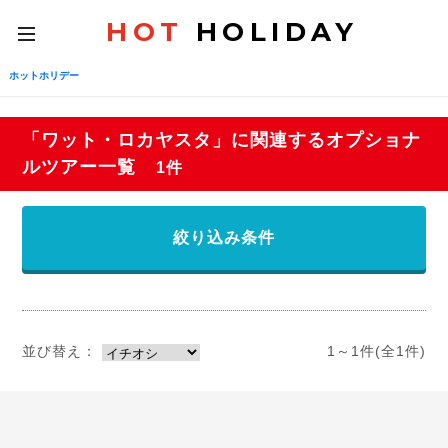
HOT
HOLIDAY
toggle
navigation
ホットホリデー
「ワット・ロカヤスタ」に関連するオプショナ
ルツアー一覧
1件
絞り込み条件
並び替え：
1～1件(全1件)