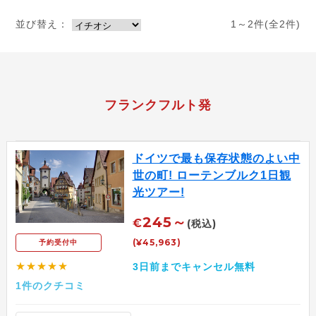
並び替え：
1～2件(全2件)
フランクフルト発
ドイツで最も保存状態のよい中
世の町! ローテンブルク1日観
光ツアー!
245～
€
(税込)
(¥45,963)
予約受付中
★★★★★
3日前までキャンセル無料
1件のクチコミ