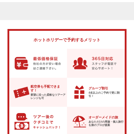
ホットホリデーで
予約するメリット
航空券も手配できま
グループ割引
す！
4名以上のご予約で
更に割
要望に沿った柔軟な
ツアーア
引！
レンジも可
オーダーメイドの旅
あなただけの周遊・個人旅行
を
旅のプロが提案