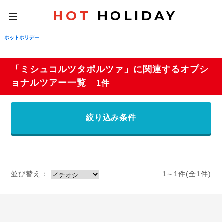
HOT
HOLIDAY
toggle
navigation
ホットホリデー
「ミシュコルツタポルツァ」に関連するオプシ
ョナルツアー一覧
1件
絞り込み条件
並び替え：
1～1件(全1件)