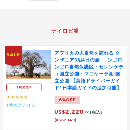
ナイロビ発
アフリカの大自然を訪れる タ
SALE
ンザニア3泊4日の旅 － ンゴロ
ンゴロ自然保護区・セレンゲテ
ィ国立公園・マニヤーラ湖 国
立公園 【英語ドライバーガイ
ド/ 日本語ガイドの追加可能】
予約受付中
★★★★★
6%OFF
1件のクチコミ
2,220～
US$
(税込)
(¥362,149)