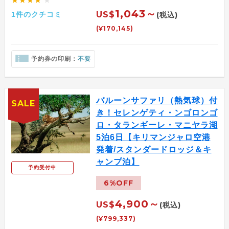
★★★★
★
1,043～
US$
1件のクチコミ
(税込)
(¥170,145)
予約券の印刷：
不要
バルーンサファリ（熱気球）付
SALE
き！セレンゲティ・ンゴロンゴ
ロ・タランギーレ・マニヤラ湖
5泊6日【キリマンジャロ空港
発着/スタンダードロッジ＆キ
ャンプ泊】
予約受付中
6%OFF
4,900～
US$
(税込)
(¥799,337)