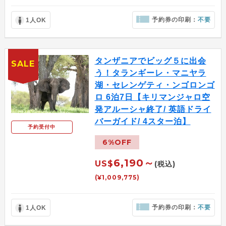
予約券の印刷：
不要
1人OK
タンザニアでビッグ５に出会
SALE
う！タランギーレ・マニヤラ
湖・セレンゲティ・ンゴロンゴ
ロ 6泊7日【キリマンジャロ空
発アルーシャ終了/ 英語ドライ
バーガイド/ 4スター泊】
予約受付中
6%OFF
6,190～
US$
(税込)
(¥1,009,775)
予約券の印刷：
不要
1人OK