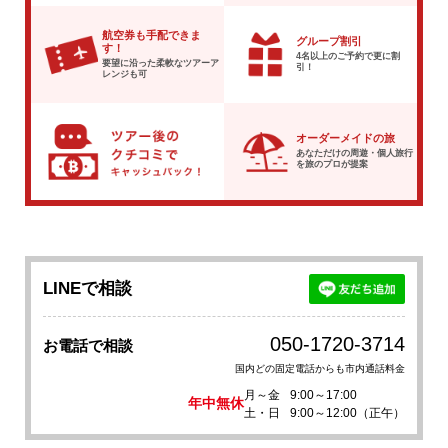
航空券も手配できま
グループ割引
す！
4名以上のご予約で
更に割
要望に沿った柔軟な
ツアーア
引！
レンジも可
オーダーメイドの旅
あなただけの周遊・個人旅行
を
旅のプロが提案
LINEで相談
050-1720-3714
お電話で相談
国内どの固定電話からも市内通話料金
月～金
9:00～17:00
年中無休
土・日
9:00～12:00（正午）