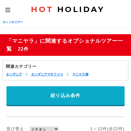
HOT
HOLIDAY
toggle
navigation
ホットホリデー
「マニヤラ」に関連するオプショナルツアー一
覧
22件
関連カテゴリー
タンザニア
タンザニアでサファリ
マニヤラ湖
絞り込み条件
並び替え：
1～12件(全22件)