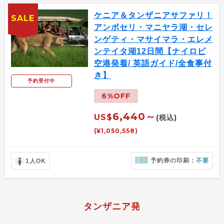
ケニア＆タンザニアサファリ！
SALE
アンボセリ・マニヤラ湖・セレ
ンゲティ・マサイマラ・エレメ
ンテイタ湖12日間【ナイロビ
空港発着/ 英語ガイド/全食事付
き】
予約受付中
6%OFF
6,440～
US$
(税込)
(¥1,050,558)
予約券の印刷：
不要
1人OK
タンザニア発