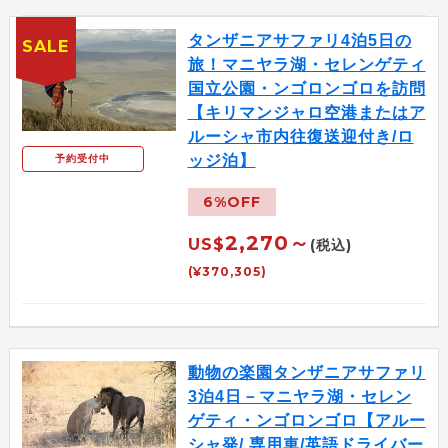
タンザニアサファリ4泊5日の
SALE
旅！マニヤラ湖・セレンゲティ
国立公園・ンゴロンゴロを訪問
【キリマンジャロ空港またはア
ルーシャ市内往復送迎付き/ロ
ッジ泊】
予約受付中
6%OFF
2,270～
US$
(税込)
(¥370,305)
動物の楽園タンザニアサファリ
3泊4日－マニヤラ湖・セレン
ゲティ・ンゴロンゴロ【アルー
シャ発/ 専用車/英語ドライバー