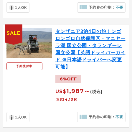
予約券の印刷：
不要
1人OK
タンザニア3泊4日の旅！ンゴ
SALE
ロンゴロ自然保護区・マニヤー
ラ湖 国立公園・タランギーレ
国立公園【英語ドライバーガイ
ド ※日本語ドライバーへ変更
可能】
予約受付中
6%OFF
1,987～
US$
(税込)
(¥324,139)
予約券の印刷：
不要
1人OK