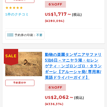
6%OFF
★★★★★
1,717～
US$
1件のクチコミ
(税込)
(¥280,094)
予約券の印刷：
不要
動物の楽園タンザニアサファリ
SALE
5泊6日－マニヤラ湖・セレン
ゲティ・ンゴロンゴロ・タラン
ギーレ【アルーシャ発/ 専用車/
英語ドライバーガイド】
予約受付中
6%OFF
2,062～
US$
(税込)
(¥336,374)