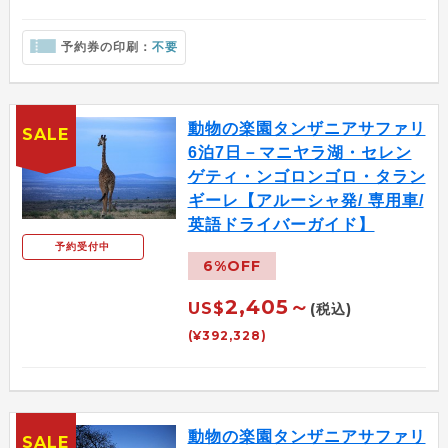
予約券の印刷：
不要
動物の楽園タンザニアサファリ
SALE
6泊7日－マニヤラ湖・セレン
ゲティ・ンゴロンゴロ・タラン
ギーレ【アルーシャ発/ 専用車/
英語ドライバーガイド】
予約受付中
6%OFF
2,405～
US$
(税込)
(¥392,328)
動物の楽園タンザニアサファリ
SALE