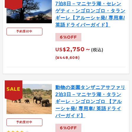
7泊8日－マニヤラ湖・セレン
ゲティ・ンゴロンゴロ・タラン
ギーレ【アルーシャ発/ 専用車/
英語ドライバーガイド】
予約受付中
6%OFF
2,750～
US$
(税込)
(¥448,608)
動物の楽園タンザニアサファリ
SALE
2泊3日－マニヤラ湖・タラン
ギーレ・ンゴロンゴロ 【アル
ーシャ発/ 専用車/ 英語ドライ
バーガイド】
予約受付中
6%OFF