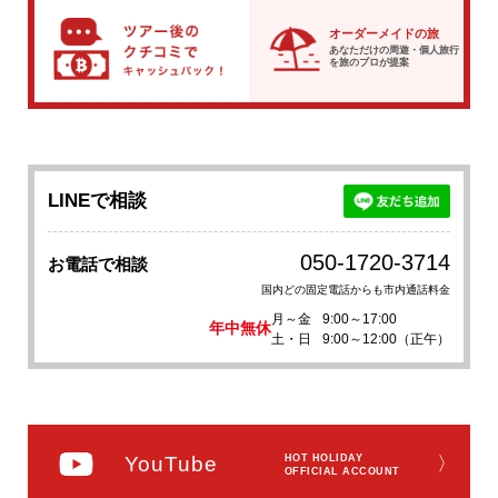
オーダーメイドの旅
あなただけの周遊・個人旅行
を
旅のプロが提案
LINEで相談
050-1720-3714
お電話で相談
国内どの固定電話からも市内通話料金
月～金
9:00～17:00
年中無休
土・日
9:00～12:00（正午）
YouTube
HOT HOLIDAY
〉
OFFICIAL ACCOUNT