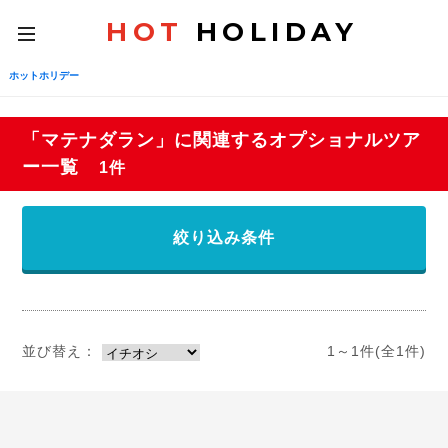
HOT
HOLIDAY
toggle
navigation
ホットホリデー
「マテナダラン」に関連するオプショナルツア
ー一覧
1件
絞り込み条件
並び替え：
1～1件(全1件)