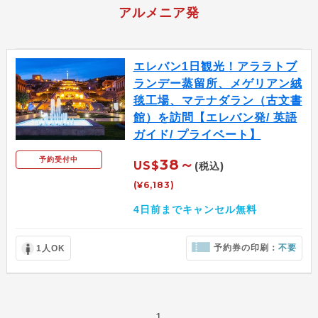
アルメニア発
エレバン1日観光！アララトブ
ランデー蒸留所、メゲリアン絨
毯工場、マテナダラン（古文書
館）を訪問【エレバン発/ 英語
ガイド/ プライベート】
予約受付中
38～
US$
(税込)
(¥6,183)
4日前までキャンセル無料
予約券の印刷：
不要
1人OK
1