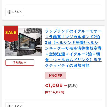
1人OK
ラップランドのイグルーでオー
SALE
ロラ鑑賞！マジカルポンド2泊
3日【ヘルシンキ発着/ ヘルシ
ンキ～クーサモ空港往復航空券
＋空港送迎＋イグルー2泊＋朝
食＋ウェルカムドリンク】※ア
予約受付中
クティビティの追加可能
9%OFF
1,089～
€
(税込)
(¥204,820)
1人OK