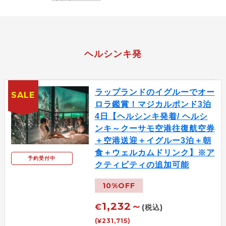
ヘルシンキ発
ラップランドのイグルーでオー
SALE
ロラ鑑賞！マジカルポンド3泊
4日【ヘルシンキ発着/ ヘルシ
ンキ～クーサモ空港往復航空券
＋空港送迎＋イグルー3泊＋朝
食＋ウェルカムドリンク】※ア
予約受付中
クティビティの追加可能
10%OFF
1,232～
€
(税込)
(¥231,715)