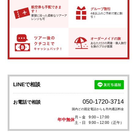
航空券も手配できま
グループ割引
す！
4名以上のご予約で
更に割
要望に沿った柔軟な
ツアーア
引！
レンジも可
オーダーメイドの旅
あなただけの周遊・個人旅行
を
旅のプロが提案
LINEで相談
050-1720-3714
お電話で相談
国内どの固定電話からも市内通話料金
月～金
9:00～17:00
年中無休
土・日
9:00～12:00（正午）