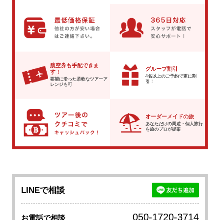
航空券も手配できま
グループ割引
す！
4名以上のご予約で
更に割
要望に沿った柔軟な
ツアーア
引！
レンジも可
オーダーメイドの旅
あなただけの周遊・個人旅行
を
旅のプロが提案
LINEで相談
050-1720-3714
お電話で相談