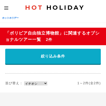
HOT
HOLIDAY
toggle
navigation
ホットホリデー
「ボリビア自由独立博物館」に関連するオプシ
ョナルツアー一覧
2件
絞り込み条件
並び替え：
1～2件(全2件)