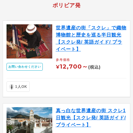
ボリビア発
世界遺産の街「スクレ」で織物
博物館と歴史を巡る半日観光
【スクレ発/ 英語ガイド/ プラ
イベート】
参考価格
12,700～
¥
(税込)
お問い合わせください
1人OK
真っ白な世界遺産の街 スクレ1
日観光【スクレ発/ 英語ガイド/
プライベート】