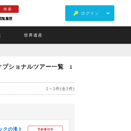
ログイン
閲覧履歴
ミ
世界遺産
オプショナルツアー一覧
1
1～1件(全1件)
ックの滝ト
予約受付中