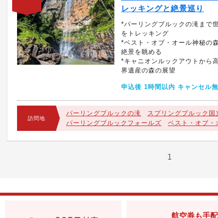
レッキングと絶景巡り
*パーリングブルックの滝まで
をトレッキング
*ベスト・オブ・オール神秘の
絶景を眺める
*キャニオンルックアウトから
界遺産の森の展望
申込後 1時間以内 キャンセル
パーリングブルックの滝
スプリングブルック国
訪問地
パーリングブルックフォールズ
ベスト・オブ・
1
航空券も手配