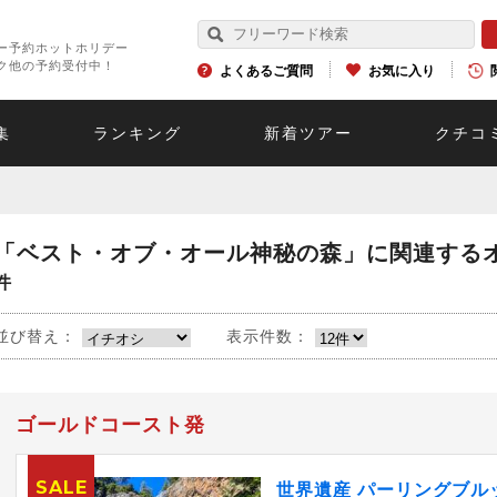
ー予約ホットホリデー
ク他の予約受付中！
よくあるご質問
お気に入り
集
ランキング
新着ツアー
クチコ
「ベスト・オブ・オール神秘の森」に関連する
件
並び替え：
表示件数：
ゴールドコースト発
SALE
世界遺産 パーリングブル