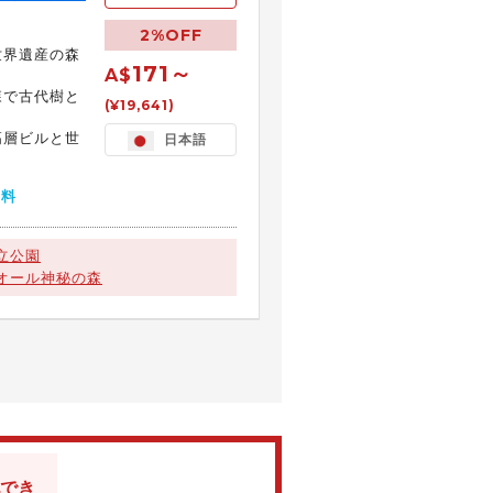
2%OFF
世界遺産の森
171～
A$
森で古代樹と
(¥19,641)
高層ビルと世
日本語
無料
立公園
オール神秘の森
でき