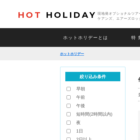
HOT
HOLIDAY
現地発オプショナルツア
ケアンズ、エアーズロッ
ホットホリデーとは
特 
ホットホリデー
絞り込み条件
早朝
午前
午後
短時間(2時間以内)
夜
1日
2日以上