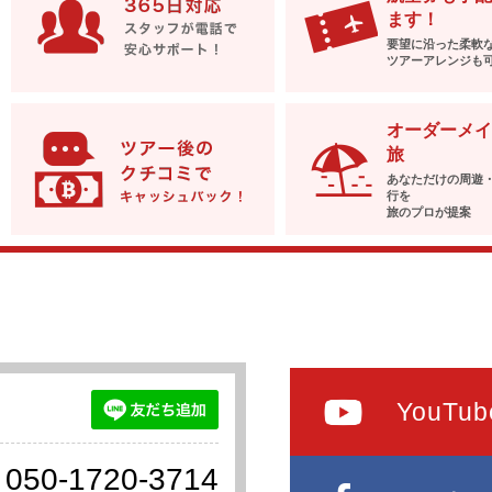
ます！
要望に沿った柔軟
ツアーアレンジも
オーダーメイ
旅
あなただけの周遊
行を
旅のプロが提案
YouTub
050-1720-3714