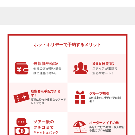
ホットホリデーで
予約するメリット
航空券も手配できま
グループ割引
す！
4名以上のご予約で
更に割
要望に沿った柔軟な
ツアーア
引！
レンジも可
オーダーメイドの旅
あなただけの周遊・個人旅行
を
旅のプロが提案