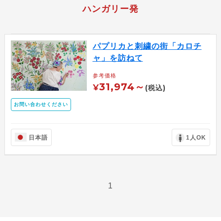
ハンガリー発
パプリカと刺繍の街「カロチ
ャ」を訪ねて
参考価格
31,974～
¥
(税込)
お問い合わせください
日本語
1人OK
1