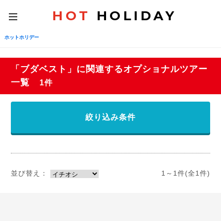
HOT
HOLIDAY
toggle
navigation
ホットホリデー
「ブダベスト」に関連するオプショナルツアー
一覧
1件
絞り込み条件
並び替え：
1～1件(全1件)